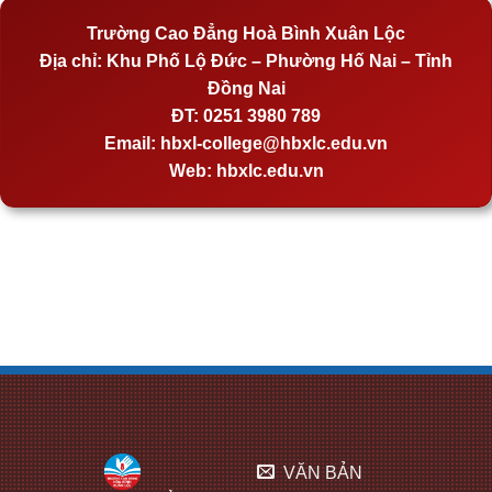
Trường Cao Đẳng Hoà Bình Xuân Lộc
Địa chỉ:
Khu Phố Lộ Đức – Phường Hố Nai – Tỉnh
Đồng Nai
ĐT:
0251 3980 789
Email:
hbxl-college@hbxlc.edu.vn
Web:
hbxlc.edu.vn
VĂN BẢN