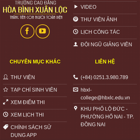
VIDEO
THƯ VIỆN ẢNH
LỊCH CÔNG TÁC
ĐỘI NGŨ GIẢNG VIÊN
CHUYÊN MỤC KHÁC
LIÊN HỆ
THƯ VIỆN
(+84) 0251.3.980.789
TẠP CHÍ SINH VIÊN
hbxl-
college@hbxlc.edu.vn
XEM ĐIỂM THI
KHU PHỐ LỘ ĐỨC -
XEM LỊCH THI
PHƯỜNG HỐ NAI - TP.
ĐỒNG NAI
CHÍNH SÁCH SỬ
DỤNG APP