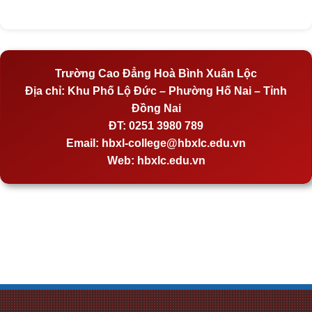
Trường Cao Đẳng Hoà Bình Xuân Lộc
Địa chỉ:
Khu Phố Lộ Đức – Phường Hố Nai – Tỉnh
Đồng Nai
ĐT:
0251 3980 789
Email:
hbxl-college@hbxlc.edu.vn
Web:
hbxlc.edu.vn