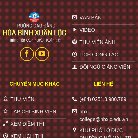
VĂN BẢN
VIDEO
THƯ VIỆN ẢNH
LỊCH CÔNG TÁC
ĐỘI NGŨ GIẢNG VIÊN
CHUYÊN MỤC KHÁC
LIÊN HỆ
THƯ VIỆN
(+84) 0251.3.980.789
TẠP CHÍ SINH VIÊN
hbxl-
college@hbxlc.edu.vn
XEM ĐIỂM THI
KHU PHỐ LỘ ĐỨC -
XEM LỊCH THI