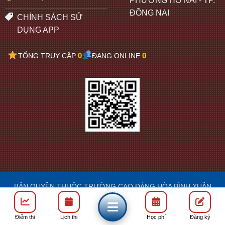
PHƯỜNG HỐ NAI - TP.
ĐỒNG NAI
CHÍNH SÁCH SỬ
DỤNG APP
0
0
TỔNG TRUY CẬP:
ĐANG ONLINE:
BẢN QUYỀN THUỘC TRƯỜNG CAO ĐẲNG HÒA BÌNH XUÂN
LỘC
DESIGN: FRANCIS
Điểm thi
Lịch thi
Học phí
Đăng ký