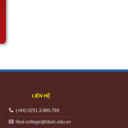
LIÊN HỆ
(+84) 0251.3.980.789
hbxl-college@hbxlc.edu.vn