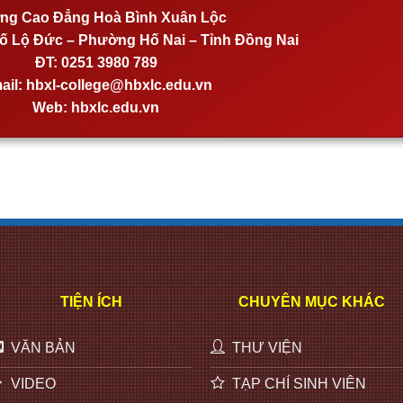
ng Cao Đẳng Hoà Bình Xuân Lộc
 Lộ Đức – Phường Hố Nai – Tỉnh Đồng Nai
ĐT:
0251 3980 789
ail:
hbxl-college@hbxlc.edu.vn
Web:
hbxlc.edu.vn
TIỆN ÍCH
CHUYÊN MỤC KHÁC
VĂN BẢN
THƯ VIỆN
VIDEO
TẠP CHÍ SINH VIÊN