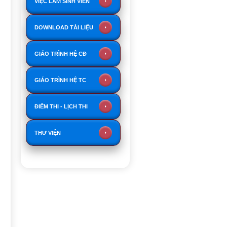
VIỆC LÀM SINH VIÊN
DOWNLOAD TÀI LIỆU
GIÁO TRÌNH HỆ CĐ
GIÁO TRÌNH HỆ TC
ĐIỂM THI - LỊCH THI
THƯ VIỆN