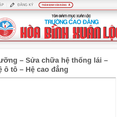
ẬP
ĐĂNG KÝ
THẨM ĐỊNH VĂN BẰNG
dưỡng – Sửa chữa hệ thống lái –
 ô tô – Hệ cao đẳng