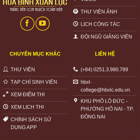
THƯ VIỆN ẢNH
LỊCH CÔNG TÁC
ĐỘI NGŨ GIẢNG VIÊN
CHUYÊN MỤC KHÁC
LIÊN HỆ
THƯ VIỆN
(+84) 0251.3.980.789
TẠP CHÍ SINH VIÊN
hbxl-
college@hbxlc.edu.vn
XEM ĐIỂM THI
KHU PHỐ LỘ ĐỨC -
XEM LỊCH THI
PHƯỜNG HỐ NAI - TP.
ĐỒNG NAI
CHÍNH SÁCH SỬ
DỤNG APP