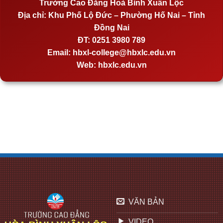
Trường Cao Đẳng Hoà Bình Xuân Lộc
Địa chỉ:
Khu Phố Lộ Đức – Phường Hố Nai – Tỉnh
Đồng Nai
ĐT:
0251 3980 789
Email:
hbxl-college@hbxlc.edu.vn
Web:
hbxlc.edu.vn
VĂN BẢN
VIDEO