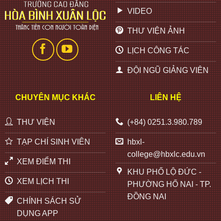
VIDEO
THƯ VIỆN ẢNH
LỊCH CÔNG TÁC
ĐỘI NGŨ GIẢNG VIÊN
CHUYÊN MỤC KHÁC
LIÊN HỆ
THƯ VIỆN
(+84) 0251.3.980.789
TẠP CHÍ SINH VIÊN
hbxl-
college@hbxlc.edu.vn
XEM ĐIỂM THI
KHU PHỐ LỘ ĐỨC -
XEM LỊCH THI
PHƯỜNG HỐ NAI - TP.
ĐỒNG NAI
CHÍNH SÁCH SỬ
DỤNG APP