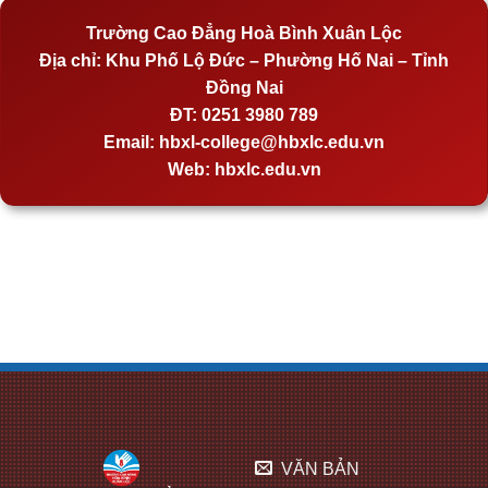
Trường Cao Đẳng Hoà Bình Xuân Lộc
Địa chỉ:
Khu Phố Lộ Đức – Phường Hố Nai – Tỉnh
Đồng Nai
ĐT:
0251 3980 789
Email:
hbxl-college@hbxlc.edu.vn
Web:
hbxlc.edu.vn
VĂN BẢN