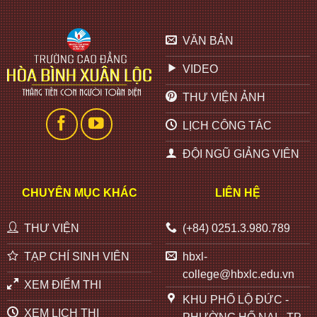
VĂN BẢN
VIDEO
THƯ VIỆN ẢNH
LỊCH CÔNG TÁC
ĐỘI NGŨ GIẢNG VIÊN
CHUYÊN MỤC KHÁC
LIÊN HỆ
THƯ VIỆN
(+84) 0251.3.980.789
TẠP CHÍ SINH VIÊN
hbxl-
college@hbxlc.edu.vn
XEM ĐIỂM THI
KHU PHỐ LỘ ĐỨC -
XEM LỊCH THI