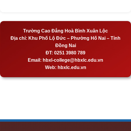
Trường Cao Đẳng Hoà Bình Xuân Lộc
Địa chỉ:
Khu Phố Lộ Đức – Phường Hố Nai – Tỉnh
Đồng Nai
ĐT:
0251 3980 789
Email:
hbxl-college@hbxlc.edu.vn
Web:
hbxlc.edu.vn