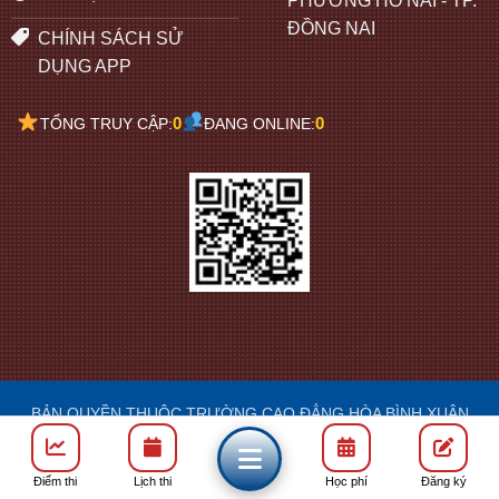
PHƯỜNG HỐ NAI - TP.
ĐỒNG NAI
CHÍNH SÁCH SỬ
DỤNG APP
0
0
TỔNG TRUY CẬP:
ĐANG ONLINE:
BẢN QUYỀN THUỘC TRƯỜNG CAO ĐẲNG HÒA BÌNH XUÂN
LỘC
DESIGN: FRANCIS
Điểm thi
Lịch thi
Học phí
Đăng ký