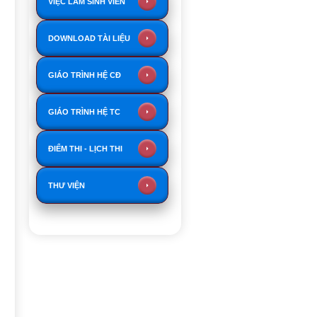
VIỆC LÀM SINH VIÊN
DOWNLOAD TÀI LIỆU
GIÁO TRÌNH HỆ CĐ
GIÁO TRÌNH HỆ TC
ĐIỂM THI - LỊCH THI
THƯ VIỆN