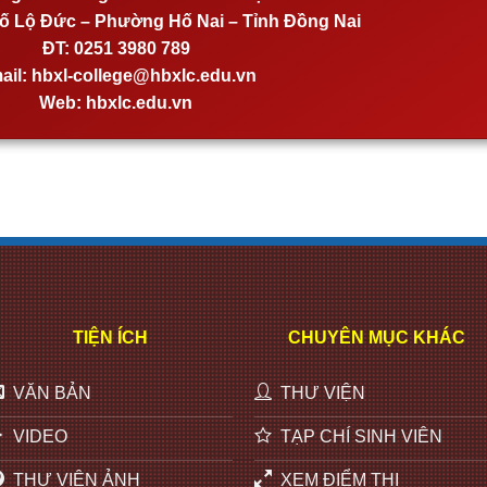
 Lộ Đức – Phường Hố Nai – Tỉnh Đồng Nai
ĐT:
0251 3980 789
ail:
hbxl-college@hbxlc.edu.vn
Web:
hbxlc.edu.vn
TIỆN ÍCH
CHUYÊN MỤC KHÁC
VĂN BẢN
THƯ VIỆN
VIDEO
TẠP CHÍ SINH VIÊN
THƯ VIỆN ẢNH
XEM ĐIỂM THI