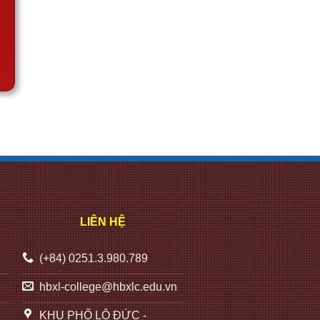
LIÊN HỆ
(+84) 0251.3.980.789
hbxl-college@hbxlc.edu.vn
KHU PHỐ LỘ ĐỨC -