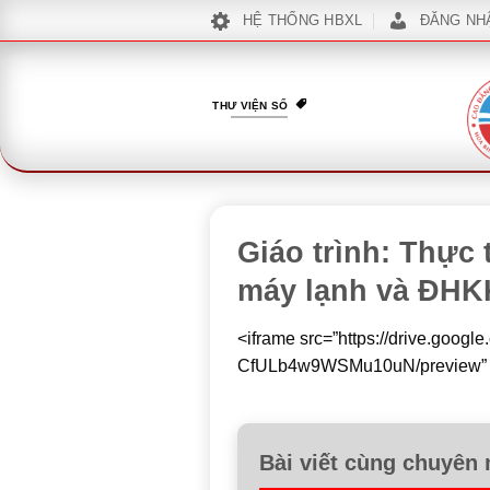
Bỏ
HỆ THỐNG HBXL
ĐĂNG NH
qua
nội
dung
THƯ VIỆN SỐ
Giáo trình: Thực 
máy lạnh và ĐHKK
<iframe src=”https://drive.goog
CfULb4w9WSMu10uN/preview” wid
Bài viết cùng chuyên