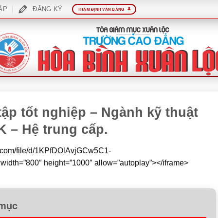
ẬP
ĐĂNG KÝ
THẨM ĐỊNH VĂN BẰNG
tập tốt nghiệp – Ngành kỹ thuật
 – Hệ trung cấp.
le.com/file/d/1KPfDOlAvjGCw5C1-
th=”800″ height=”1000″ allow=”autoplay”></iframe>
 mục