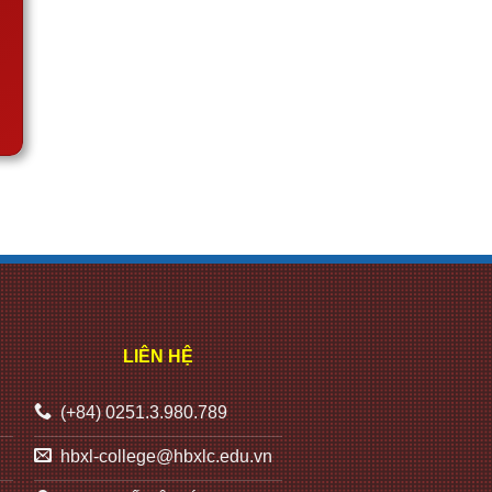
LIÊN HỆ
(+84) 0251.3.980.789
hbxl-college@hbxlc.edu.vn