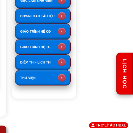
VIỆC LÀM SINH VIÊN
DOWNLOAD TÀI LIỆU
GIÁO TRÌNH HỆ CĐ
GIÁO TRÌNH HỆ TC
LỊCH HỌC
ĐIỂM THI - LỊCH THI
THƯ VIỆN
TRỢ LÝ ẢO HBXL