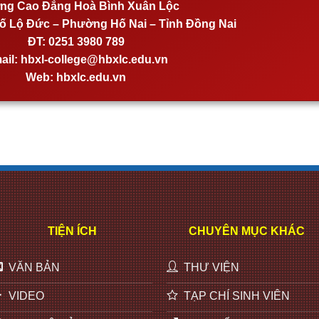
ng Cao Đẳng Hoà Bình Xuân Lộc
 Lộ Đức – Phường Hố Nai – Tỉnh Đồng Nai
ĐT:
0251 3980 789
ail:
hbxl-college@hbxlc.edu.vn
Web:
hbxlc.edu.vn
TIỆN ÍCH
CHUYÊN MỤC KHÁC
VĂN BẢN
THƯ VIỆN
VIDEO
TẠP CHÍ SINH VIÊN