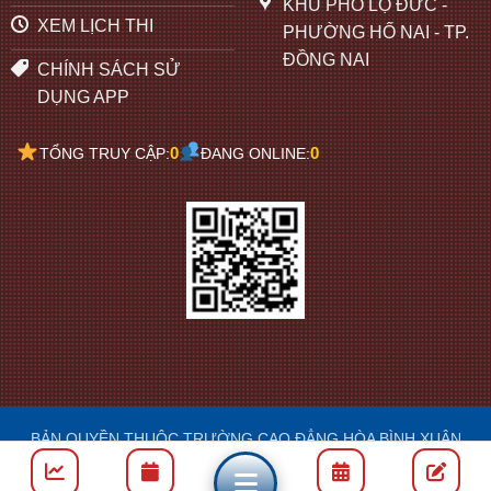
KHU PHỐ LỘ ĐỨC -
XEM LỊCH THI
PHƯỜNG HỐ NAI - TP.
ĐỒNG NAI
CHÍNH SÁCH SỬ
DỤNG APP
0
0
TỔNG TRUY CẬP:
ĐANG ONLINE:
BẢN QUYỀN THUỘC TRƯỜNG CAO ĐẲNG HÒA BÌNH XUÂN
LỘC