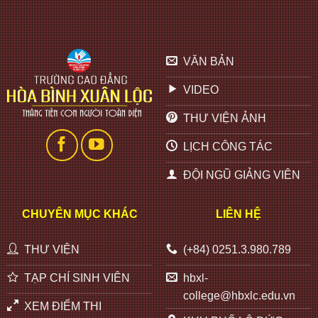
VĂN BẢN
VIDEO
THƯ VIỆN ẢNH
LỊCH CÔNG TÁC
ĐỘI NGŨ GIẢNG VIÊN
CHUYÊN MỤC KHÁC
LIÊN HỆ
THƯ VIỆN
(+84) 0251.3.980.789
TẠP CHÍ SINH VIÊN
hbxl-
college@hbxlc.edu.vn
XEM ĐIỂM THI