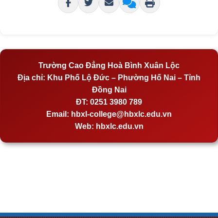
Trường Cao Đẳng Hoà Bình Xuân Lộc
Địa chỉ:
Khu Phố Lộ Đức – Phường Hố Nai – Tỉnh
Đồng Nai
ĐT:
0251 3980 789
Email:
hbxl-college@hbxlc.edu.vn
Web:
hbxlc.edu.vn