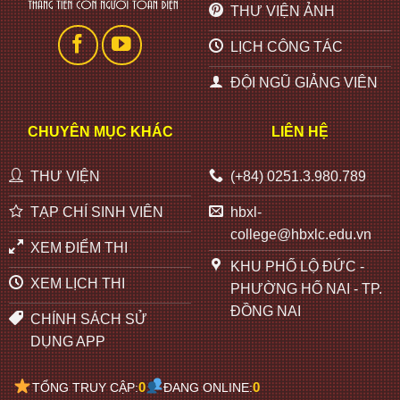
THƯ VIỆN ẢNH
LỊCH CÔNG TÁC
ĐỘI NGŨ GIẢNG VIÊN
CHUYÊN MỤC KHÁC
LIÊN HỆ
THƯ VIỆN
(+84) 0251.3.980.789
TẠP CHÍ SINH VIÊN
hbxl-
college@hbxlc.edu.vn
XEM ĐIỂM THI
KHU PHỐ LỘ ĐỨC -
XEM LỊCH THI
PHƯỜNG HỐ NAI - TP.
ĐỒNG NAI
CHÍNH SÁCH SỬ
DỤNG APP
0
0
TỔNG TRUY CẬP:
ĐANG ONLINE: