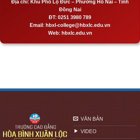
Địa chỉ:
Khu Phố Lộ Đức – Phường Hố Nai – Tỉnh
Đồng Nai
ĐT:
0251 3980 789
Email:
hbxl-college@hbxlc.edu.vn
Web:
hbxlc.edu.vn
VĂN BẢN
VIDEO