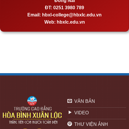
Đồng Nai
ĐT:
0251 3980 789
Email:
hbxl-college@hbxlc.edu.vn
Web:
hbxlc.edu.vn
VĂN BẢN
VIDEO
THƯ VIỆN ẢNH