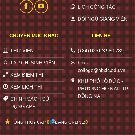
LỊCH CÔNG TÁC
ĐỘI NGŨ GIẢNG VIÊN
CHUYÊN MỤC KHÁC
LIÊN HỆ
THƯ VIỆN
(+84) 0251.3.980.789
TẠP CHÍ SINH VIÊN
hbxl-
college@hbxlc.edu.vn
XEM ĐIỂM THI
KHU PHỐ LỘ ĐỨC -
XEM LỊCH THI
PHƯỜNG HỐ NAI - TP.
ĐỒNG NAI
CHÍNH SÁCH SỬ
DỤNG APP
0
0
TỔNG TRUY CẬP:
ĐANG ONLINE: