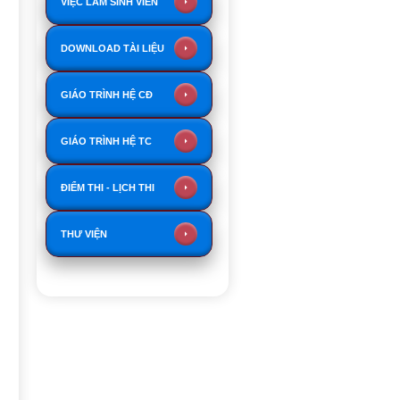
VIỆC LÀM SINH VIÊN
DOWNLOAD TÀI LIỆU
GIÁO TRÌNH HỆ CĐ
GIÁO TRÌNH HỆ TC
ĐIỂM THI - LỊCH THI
THƯ VIỆN