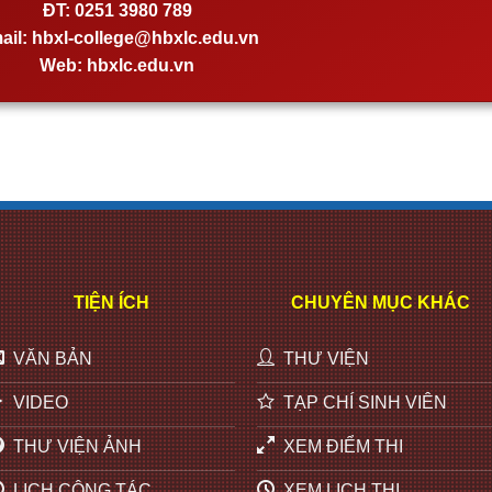
ĐT:
0251 3980 789
ail:
hbxl-college@hbxlc.edu.vn
Web:
hbxlc.edu.vn
TIỆN ÍCH
CHUYÊN MỤC KHÁC
VĂN BẢN
THƯ VIỆN
VIDEO
TẠP CHÍ SINH VIÊN
THƯ VIỆN ẢNH
XEM ĐIỂM THI
LỊCH CÔNG TÁC
XEM LỊCH THI