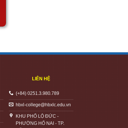
LIÊN HỆ
(+84) 0251.3.980.789
hbxl-college@hbxlc.edu.vn
KHU PHỐ LỘ ĐỨC -
PHƯỜNG HỐ NAI - TP.