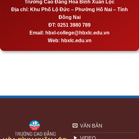
Trường Cao Đẳng Hoà Bình Xuân Lộc
Địa chỉ:
Khu Phố Lộ Đức – Phường Hố Nai – Tỉnh
Đồng Nai
ĐT:
0251 3980 789
Email:
hbxl-college@hbxlc.edu.vn
Web:
hbxlc.edu.vn
VĂN BẢN
VIDEO