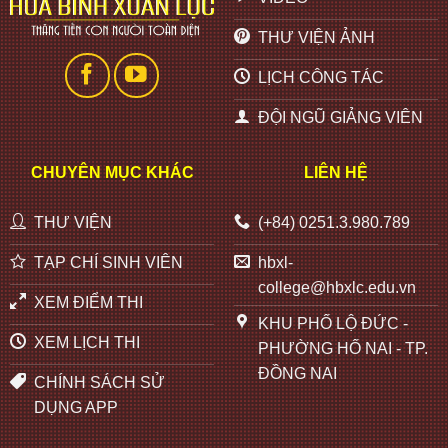
THƯ VIỆN ẢNH
LỊCH CÔNG TÁC
ĐỘI NGŨ GIẢNG VIÊN
CHUYÊN MỤC KHÁC
LIÊN HỆ
THƯ VIỆN
(+84) 0251.3.980.789
TẠP CHÍ SINH VIÊN
hbxl-
college@hbxlc.edu.vn
XEM ĐIỂM THI
KHU PHỐ LỘ ĐỨC -
XEM LỊCH THI
PHƯỜNG HỐ NAI - TP.
ĐỒNG NAI
CHÍNH SÁCH SỬ
DỤNG APP