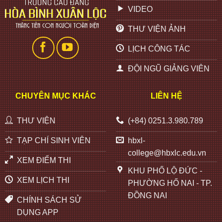
VIDEO
THƯ VIỆN ẢNH
LỊCH CÔNG TÁC
ĐỘI NGŨ GIẢNG VIÊN
CHUYÊN MỤC KHÁC
LIÊN HỆ
THƯ VIỆN
(+84) 0251.3.980.789
TẠP CHÍ SINH VIÊN
hbxl-
college@hbxlc.edu.vn
XEM ĐIỂM THI
KHU PHỐ LỘ ĐỨC -
XEM LỊCH THI
PHƯỜNG HỐ NAI - TP.
ĐỒNG NAI
CHÍNH SÁCH SỬ
DỤNG APP