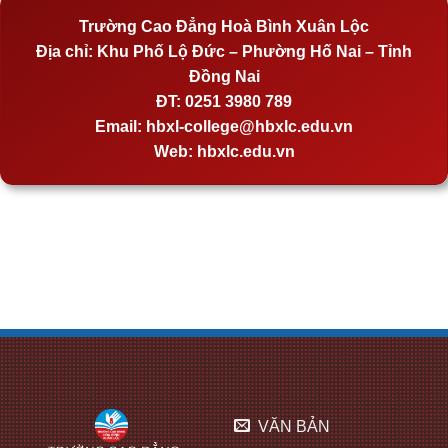
Trường Cao Đẳng Hoà Bình Xuân Lộc
Địa chỉ:
Khu Phố Lộ Đức – Phường Hố Nai – Tỉnh
Đồng Nai
ĐT:
0251 3980 789
Email:
hbxl-college@hbxlc.edu.vn
Web:
hbxlc.edu.vn
VĂN BẢN