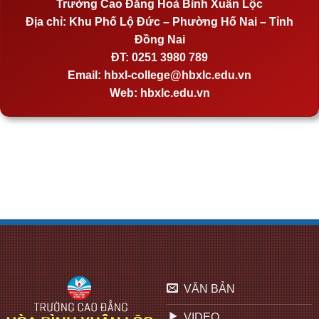
Trường Cao Đẳng Hoà Bình Xuân Lộc
Địa chỉ:
Khu Phố Lộ Đức – Phường Hố Nai – Tỉnh
Đồng Nai
ĐT:
0251 3980 789
Email:
hbxl-college@hbxlc.edu.vn
Web:
hbxlc.edu.vn
VĂN BẢN
VIDEO