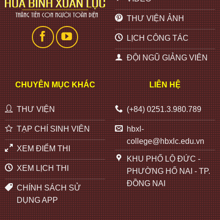
THƯ VIỆN ẢNH
LỊCH CÔNG TÁC
ĐỘI NGŨ GIẢNG VIÊN
CHUYÊN MỤC KHÁC
LIÊN HỆ
THƯ VIỆN
(+84) 0251.3.980.789
TẠP CHÍ SINH VIÊN
hbxl-
college@hbxlc.edu.vn
XEM ĐIỂM THI
KHU PHỐ LỘ ĐỨC -
XEM LỊCH THI
PHƯỜNG HỐ NAI - TP.
ĐỒNG NAI
CHÍNH SÁCH SỬ
DỤNG APP