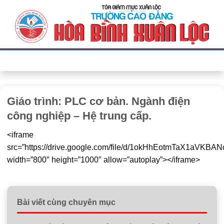
Bỏ
qua
nội
dung
Giáo trình: PLC cơ bản. Ngành điện
công nghiệp – Hệ trung cấp.
<iframe
src=”https://drive.google.com/file/d/1okHhEotmTaX1aVKBA
width=”800″ height=”1000″ allow=”autoplay”></iframe>
Bài viết cùng chuyên mục