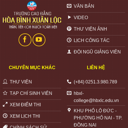
VĂN BẢN
VIDEO
THƯ VIỆN ẢNH
LỊCH CÔNG TÁC
ĐỘI NGŨ GIẢNG VIÊN
CHUYÊN MỤC KHÁC
LIÊN HỆ
THƯ VIỆN
(+84) 0251.3.980.789
TẠP CHÍ SINH VIÊN
hbxl-
college@hbxlc.edu.vn
XEM ĐIỂM THI
KHU PHỐ LỘ ĐỨC -
XEM LỊCH THI
PHƯỜNG HỐ NAI - TP.
ĐỒNG NAI
CHÍNH SÁCH SỬ