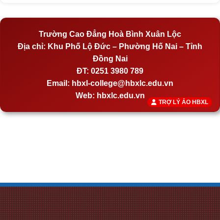
Trường Cao Đẳng Hoà Bình Xuân Lộc
Địa chỉ:
Khu Phố Lộ Đức – Phường Hố Nai – Tỉnh
Đồng Nai
ĐT:
0251 3980 789
Email:
hbxl-college@hbxlc.edu.vn
Web:
hbxlc.edu.vn
TRỢ LÝ ẢO HBXL