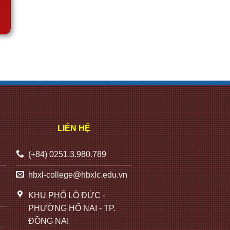
LIÊN HỆ
(+84) 0251.3.980.789
hbxl-college@hbxlc.edu.vn
KHU PHỐ LỘ ĐỨC -
PHƯỜNG HỐ NAI - TP.
ĐỒNG NAI