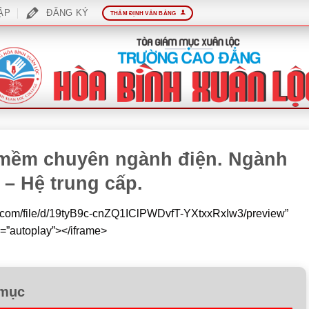
ẬP
ĐĂNG KÝ
THẨM ĐỊNH VĂN BẰNG
 mềm chuyên ngành điện. Ngành
 – Hệ trung cấp.
gle.com/file/d/19tyB9c-cnZQ1IClPWDvfT-YXtxxRxIw3/preview”
=”autoplay”></iframe>
 mục