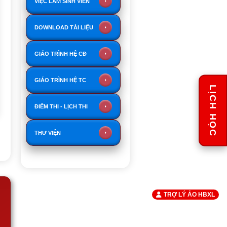
VIỆC LÀM SINH VIÊN
DOWNLOAD TÀI LIỆU
GIÁO TRÌNH HỆ CĐ
GIÁO TRÌNH HỆ TC
LỊCH HỌC
ĐIỂM THI - LỊCH THI
THƯ VIỆN
TRỢ LÝ ẢO HBXL