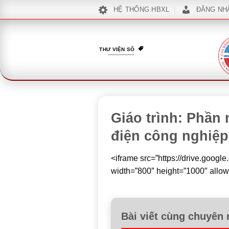
Bỏ
HỆ THỐNG HBXL
ĐĂNG NH
qua
nội
dung
THƯ VIỆN SỐ
Giáo trình: Phần
điện công nghiệp
<iframe src=”https://drive.goo
width=”800″ height=”1000″ allow
Bài viết cùng chuyên