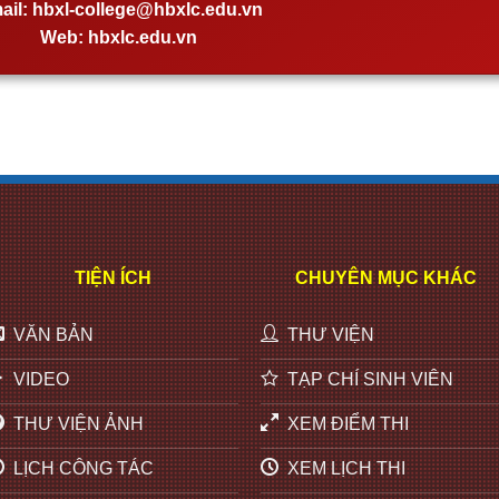
ail:
hbxl-college@hbxlc.edu.vn
Web:
hbxlc.edu.vn
TIỆN ÍCH
CHUYÊN MỤC KHÁC
VĂN BẢN
THƯ VIỆN
VIDEO
TẠP CHÍ SINH VIÊN
THƯ VIỆN ẢNH
XEM ĐIỂM THI
LỊCH CÔNG TÁC
XEM LỊCH THI