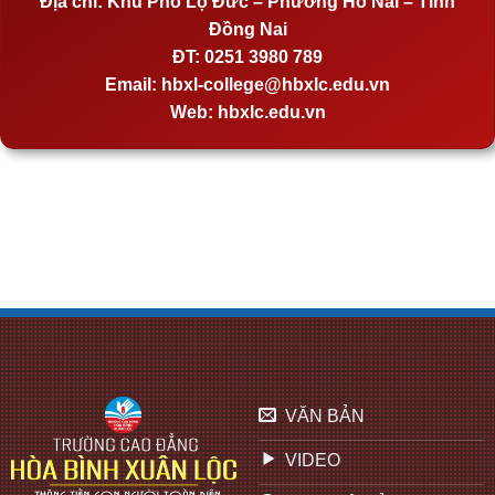
Địa chỉ:
Khu Phố Lộ Đức – Phường Hố Nai – Tỉnh
Đồng Nai
ĐT:
0251 3980 789
Email:
hbxl-college@hbxlc.edu.vn
Web:
hbxlc.edu.vn
VĂN BẢN
VIDEO