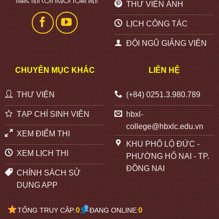
THƯ VIỆN ẢNH
LỊCH CÔNG TÁC
ĐỘI NGŨ GIẢNG VIÊN
CHUYÊN MỤC KHÁC
LIÊN HỆ
THƯ VIỆN
(+84) 0251.3.980.789
TẠP CHÍ SINH VIÊN
hbxl-
college@hbxlc.edu.vn
XEM ĐIỂM THI
KHU PHỐ LỘ ĐỨC -
XEM LỊCH THI
PHƯỜNG HỐ NAI - TP.
ĐỒNG NAI
CHÍNH SÁCH SỬ
DỤNG APP
0
0
TỔNG TRUY CẬP:
ĐANG ONLINE: