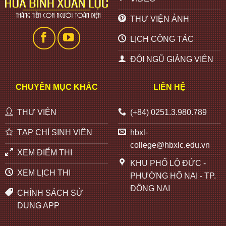
THƯ VIỆN ẢNH
LỊCH CÔNG TÁC
ĐỘI NGŨ GIẢNG VIÊN
CHUYÊN MỤC KHÁC
LIÊN HỆ
THƯ VIỆN
(+84) 0251.3.980.789
TẠP CHÍ SINH VIÊN
hbxl-
college@hbxlc.edu.vn
XEM ĐIỂM THI
KHU PHỐ LỘ ĐỨC -
XEM LỊCH THI
PHƯỜNG HỐ NAI - TP.
ĐỒNG NAI
CHÍNH SÁCH SỬ
DỤNG APP