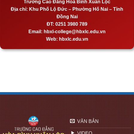
Trường Cao Đẳng Hoà Bình Xuân Lộc
Địa chỉ:
Khu Phố Lộ Đức – Phường Hố Nai – Tỉnh
Đồng Nai
ĐT:
0251 3980 789
Email:
hbxl-college@hbxlc.edu.vn
Web:
hbxlc.edu.vn
VĂN BẢN
VIDEO