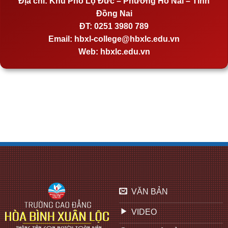
Địa chỉ:
Khu Phố Lộ Đức – Phường Hố Nai – Tỉnh
Đồng Nai
ĐT:
0251 3980 789
Email:
hbxl-college@hbxlc.edu.vn
Web:
hbxlc.edu.vn
VĂN BẢN
VIDEO