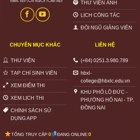
THƯ VIỆN ẢNH
LỊCH CÔNG TÁC
ĐỘI NGŨ GIẢNG VIÊN
CHUYÊN MỤC KHÁC
LIÊN HỆ
THƯ VIỆN
(+84) 0251.3.980.789
TẠP CHÍ SINH VIÊN
hbxl-
college@hbxlc.edu.vn
XEM ĐIỂM THI
KHU PHỐ LỘ ĐỨC -
XEM LỊCH THI
PHƯỜNG HỐ NAI - TP.
ĐỒNG NAI
CHÍNH SÁCH SỬ
DỤNG APP
0
0
TỔNG TRUY CẬP:
ĐANG ONLINE: