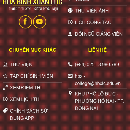
THƯ VIỆN ẢNH
LỊCH CÔNG TÁC
ĐỘI NGŨ GIẢNG VIÊN
CHUYÊN MỤC KHÁC
LIÊN HỆ
THƯ VIỆN
(+84) 0251.3.980.789
TẠP CHÍ SINH VIÊN
hbxl-
college@hbxlc.edu.vn
XEM ĐIỂM THI
KHU PHỐ LỘ ĐỨC -
XEM LỊCH THI
PHƯỜNG HỐ NAI - TP.
ĐỒNG NAI
CHÍNH SÁCH SỬ
DỤNG APP