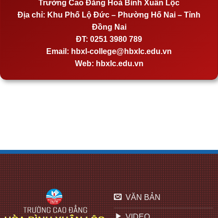
Trường Cao Đẳng Hoà Bình Xuân Lộc
Địa chỉ:
Khu Phố Lộ Đức – Phường Hố Nai – Tỉnh
Đồng Nai
ĐT:
0251 3980 789
Email:
hbxl-college@hbxlc.edu.vn
Web:
hbxlc.edu.vn
VĂN BẢN
VIDEO