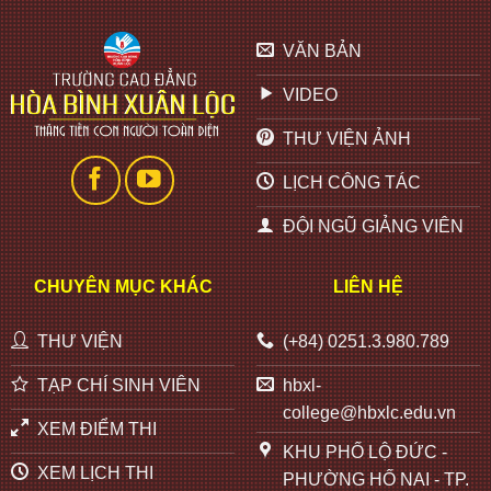
VĂN BẢN
VIDEO
THƯ VIỆN ẢNH
LỊCH CÔNG TÁC
ĐỘI NGŨ GIẢNG VIÊN
CHUYÊN MỤC KHÁC
LIÊN HỆ
THƯ VIỆN
(+84) 0251.3.980.789
TẠP CHÍ SINH VIÊN
hbxl-
college@hbxlc.edu.vn
XEM ĐIỂM THI
KHU PHỐ LỘ ĐỨC -
XEM LỊCH THI
PHƯỜNG HỐ NAI - TP.