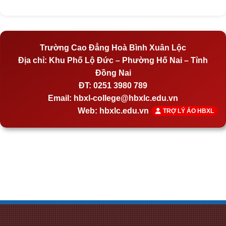
Trường Cao Đẳng Hoà Bình Xuân Lộc
Địa chỉ:
Khu Phố Lộ Đức – Phường Hố Nai – Tỉnh
Đồng Nai
ĐT:
0251 3980 789
Email:
hbxl-college@hbxlc.edu.vn
Web:
hbxlc.edu.vn
TRỢ LÝ ẢO HBXL