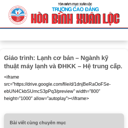
Bỏ
qua
nội
dung
Giáo trình: Lạnh cơ bản – Ngành kỹ
thuật máy lạnh và ĐHKK – Hệ trung cấp.
<iframe
src=”https://drive.google.com/file/d/1dnjBeRaOoFSe-
ebUN4CkbSUrncS3pPq3/preview” width=”800″
height=”1000″ allow=”autoplay”></iframe>
Bài viết cùng chuyên mục