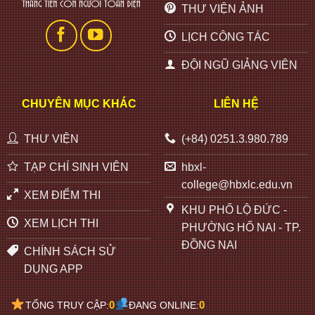
THƯ VIỆN ẢNH
LỊCH CÔNG TÁC
ĐỘI NGŨ GIẢNG VIÊN
CHUYÊN MỤC KHÁC
LIÊN HỆ
THƯ VIỆN
(+84) 0251.3.980.789
TẠP CHÍ SINH VIÊN
hbxl-
college@hbxlc.edu.vn
XEM ĐIỂM THI
KHU PHỐ LỘ ĐỨC -
XEM LỊCH THI
PHƯỜNG HỐ NAI - TP.
ĐỒNG NAI
CHÍNH SÁCH SỬ
DỤNG APP
0
0
TỔNG TRUY CẬP:
ĐANG ONLINE: