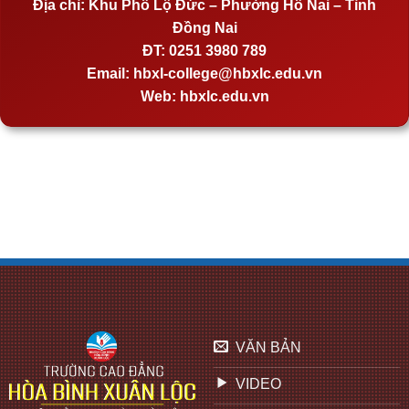
Địa chỉ:
Khu Phố Lộ Đức – Phường Hố Nai – Tỉnh
Đồng Nai
ĐT:
0251 3980 789
Email:
hbxl-college@hbxlc.edu.vn
Web:
hbxlc.edu.vn
VĂN BẢN
VIDEO