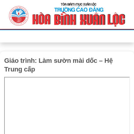
Bỏ
qua
nội
dung
Giáo trình: Làm sườn mài dốc – Hệ
Trung cấp