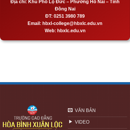
Địa chỉ:
Khu Phố Lộ Đức – Phường Hố Nai – Tỉnh
Đồng Nai
ĐT:
0251 3980 789
Email:
hbxl-college@hbxlc.edu.vn
Web:
hbxlc.edu.vn
VĂN BẢN
VIDEO