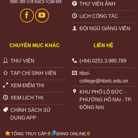
THƯ VIỆN ẢNH
LỊCH CÔNG TÁC
ĐỘI NGŨ GIẢNG VIÊN
CHUYÊN MỤC KHÁC
LIÊN HỆ
THƯ VIỆN
(+84) 0251.3.980.789
TẠP CHÍ SINH VIÊN
hbxl-
college@hbxlc.edu.vn
XEM ĐIỂM THI
KHU PHỐ LỘ ĐỨC -
XEM LỊCH THI
PHƯỜNG HỐ NAI - TP.
ĐỒNG NAI
CHÍNH SÁCH SỬ
DỤNG APP
0
0
TỔNG TRUY CẬP:
ĐANG ONLINE: