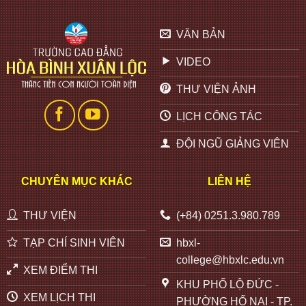
VĂN BẢN
VIDEO
THƯ VIỆN ẢNH
LỊCH CÔNG TÁC
ĐỘI NGŨ GIẢNG VIÊN
CHUYÊN MỤC KHÁC
LIÊN HỆ
THƯ VIỆN
(+84) 0251.3.980.789
TẠP CHÍ SINH VIÊN
hbxl-
college@hbxlc.edu.vn
XEM ĐIỂM THI
KHU PHỐ LỘ ĐỨC -
XEM LỊCH THI
PHƯỜNG HỐ NAI - TP.