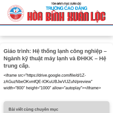
Bỏ
qua
nội
dung
Giáo trình: Hệ thống lạnh công nghiệp –
Ngành kỹ thuật máy lạnh và ĐHKK – Hệ
trung cấp.
<iframe src=”https://drive.google.com/file/d/1Z-
zAGuzNbeOKvmfQE-IOKuUBJwVlJZuN/preview”
width=”800″ height=”1000″ allow=”autoplay”></iframe>
Bài viết cùng chuyên mục