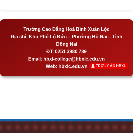
Trường Cao Đẳng Hoà Bình Xuân Lộc
Địa chỉ:
Khu Phố Lộ Đức – Phường Hố Nai – Tỉnh
Đồng Nai
ĐT:
0251 3980 789
Email:
hbxl-college@hbxlc.edu.vn
Web:
hbxlc.edu.vn
TRỢ LÝ ẢO HBXL