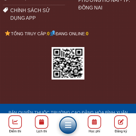
PHƯỜNG HỐ NAI - TP.
ĐỒNG NAI
CHÍNH SÁCH SỬ
DỤNG APP
0
0
TỔNG TRUY CẬP:
ĐANG ONLINE:
BẢN QUYỀN THUỘC TRƯỜNG CAO ĐẲNG HÒA BÌNH XUÂN
LỘC
DESIGN: FRANCIS
Điểm thi
Lịch thi
Học phí
Đăng ký