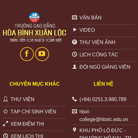
VĂN BẢN
VIDEO
THƯ VIỆN ẢNH
LỊCH CÔNG TÁC
ĐỘI NGŨ GIẢNG VIÊN
CHUYÊN MỤC KHÁC
LIÊN HỆ
THƯ VIỆN
(+84) 0251.3.980.789
TẠP CHÍ SINH VIÊN
hbxl-
college@hbxlc.edu.vn
XEM ĐIỂM THI
KHU PHỐ LỘ ĐỨC -
XEM LỊCH THI