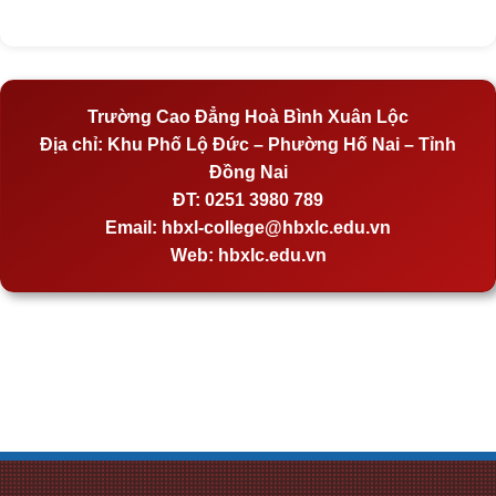
Trường Cao Đẳng Hoà Bình Xuân Lộc
Địa chỉ:
Khu Phố Lộ Đức – Phường Hố Nai – Tỉnh
Đồng Nai
ĐT:
0251 3980 789
Email:
hbxl-college@hbxlc.edu.vn
Web:
hbxlc.edu.vn