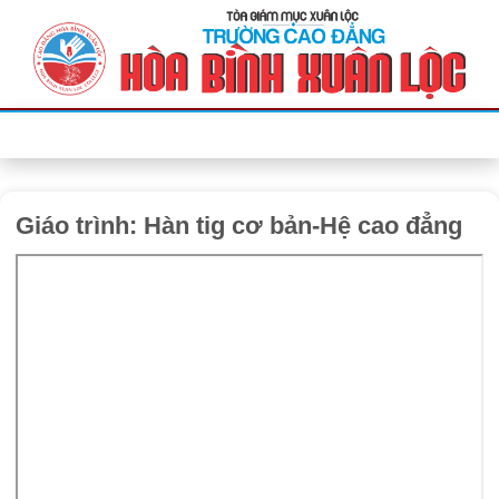
Bỏ
qua
nội
dung
Giáo trình: Hàn tig cơ bản-Hệ cao đẳng