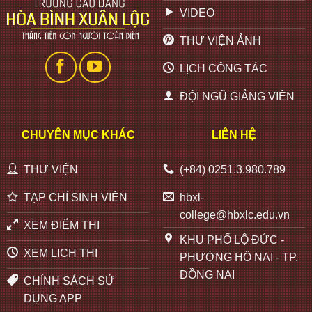
VIDEO
THƯ VIỆN ẢNH
LỊCH CÔNG TÁC
ĐỘI NGŨ GIẢNG VIÊN
CHUYÊN MỤC KHÁC
LIÊN HỆ
THƯ VIỆN
(+84) 0251.3.980.789
TẠP CHÍ SINH VIÊN
hbxl-
college@hbxlc.edu.vn
XEM ĐIỂM THI
KHU PHỐ LỘ ĐỨC -
XEM LỊCH THI
PHƯỜNG HỐ NAI - TP.
ĐỒNG NAI
CHÍNH SÁCH SỬ
DỤNG APP