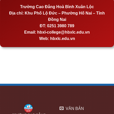
Trường Cao Đẳng Hoà Bình Xuân Lộc
Địa chỉ:
Khu Phố Lộ Đức – Phường Hố Nai – Tỉnh
Đồng Nai
ĐT:
0251 3980 789
Email:
hbxl-college@hbxlc.edu.vn
Web:
hbxlc.edu.vn
VĂN BẢN