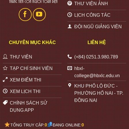
THƯ VIỆN ẢNH
LỊCH CÔNG TÁC
ĐỘI NGŨ GIẢNG VIÊN
CHUYÊN MỤC KHÁC
LIÊN HỆ
THƯ VIỆN
(+84) 0251.3.980.789
TẠP CHÍ SINH VIÊN
hbxl-
college@hbxlc.edu.vn
XEM ĐIỂM THI
KHU PHỐ LỘ ĐỨC -
XEM LỊCH THI
PHƯỜNG HỐ NAI - TP.
ĐỒNG NAI
CHÍNH SÁCH SỬ
DỤNG APP
0
0
TỔNG TRUY CẬP:
ĐANG ONLINE: