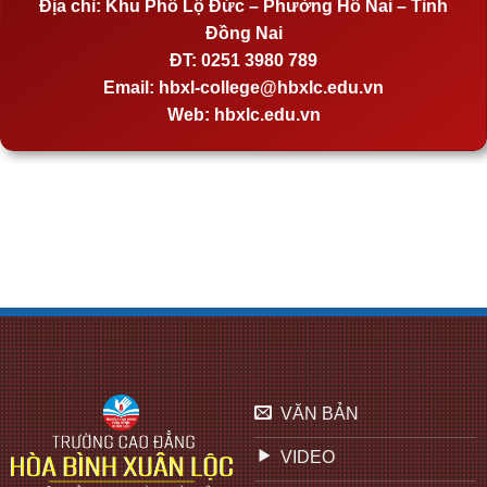
Địa chỉ:
Khu Phố Lộ Đức – Phường Hố Nai – Tỉnh
Đồng Nai
ĐT:
0251 3980 789
Email:
hbxl-college@hbxlc.edu.vn
Web:
hbxlc.edu.vn
VĂN BẢN
VIDEO