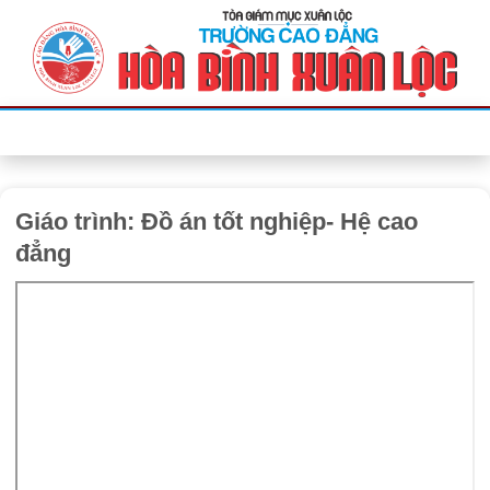
Bỏ
qua
nội
dung
Giáo trình: Đồ án tốt nghiệp- Hệ cao
đẳng