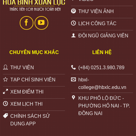
THƯ VIỆN ẢNH
LỊCH CÔNG TÁC
ĐỘI NGŨ GIẢNG VIÊN
CHUYÊN MỤC KHÁC
LIÊN HỆ
THƯ VIỆN
(+84) 0251.3.980.789
TẠP CHÍ SINH VIÊN
hbxl-
college@hbxlc.edu.vn
XEM ĐIỂM THI
KHU PHỐ LỘ ĐỨC -
XEM LỊCH THI
PHƯỜNG HỐ NAI - TP.
ĐỒNG NAI
CHÍNH SÁCH SỬ
DỤNG APP