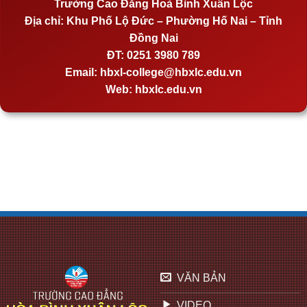
Trường Cao Đẳng Hoà Bình Xuân Lộc
Địa chỉ:
Khu Phố Lộ Đức – Phường Hố Nai – Tỉnh
Đồng Nai
ĐT:
0251 3980 789
Email:
hbxl-college@hbxlc.edu.vn
Web:
hbxlc.edu.vn
VĂN BẢN
VIDEO