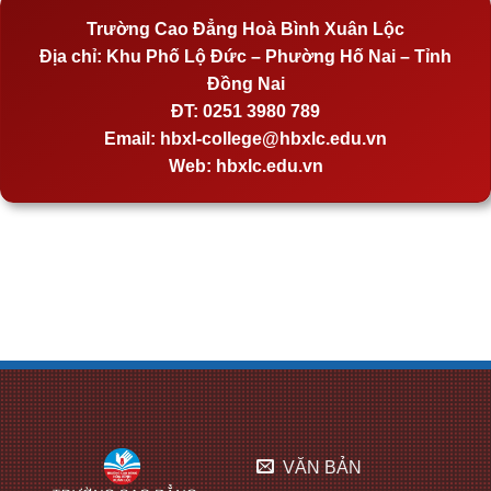
Trường Cao Đẳng Hoà Bình Xuân Lộc
Địa chỉ:
Khu Phố Lộ Đức – Phường Hố Nai – Tỉnh
Đồng Nai
ĐT:
0251 3980 789
Email:
hbxl-college@hbxlc.edu.vn
Web:
hbxlc.edu.vn
VĂN BẢN