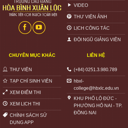
VIDEO
THƯ VIỆN ẢNH
LỊCH CÔNG TÁC
ĐỘI NGŨ GIẢNG VIÊN
CHUYÊN MỤC KHÁC
LIÊN HỆ
THƯ VIỆN
(+84) 0251.3.980.789
TẠP CHÍ SINH VIÊN
hbxl-
college@hbxlc.edu.vn
XEM ĐIỂM THI
KHU PHỐ LỘ ĐỨC -
XEM LỊCH THI
PHƯỜNG HỐ NAI - TP.
ĐỒNG NAI
CHÍNH SÁCH SỬ
DỤNG APP