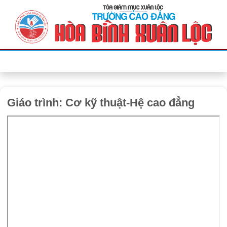
Bỏ
qua
nội
dung
Giáo trình: Cơ kỹ thuật-Hệ cao đẳng