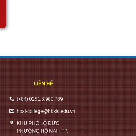
LIÊN HỆ
(+84) 0251.3.980.789
hbxl-college@hbxlc.edu.vn
KHU PHỐ LỘ ĐỨC -
PHƯỜNG HỐ NAI - TP.