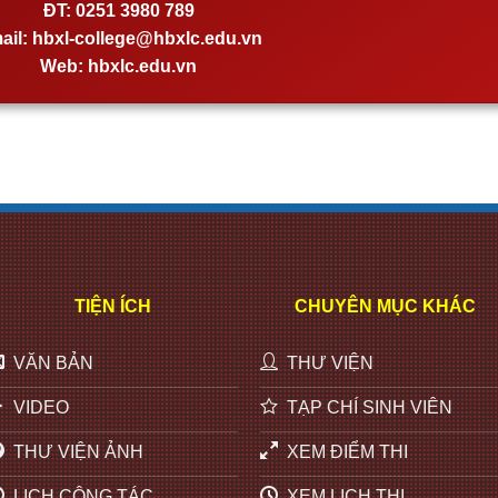
ĐT:
0251 3980 789
ail:
hbxl-college@hbxlc.edu.vn
Web:
hbxlc.edu.vn
TIỆN ÍCH
CHUYÊN MỤC KHÁC
VĂN BẢN
THƯ VIỆN
VIDEO
TẠP CHÍ SINH VIÊN
THƯ VIỆN ẢNH
XEM ĐIỂM THI
LỊCH CÔNG TÁC
XEM LỊCH THI