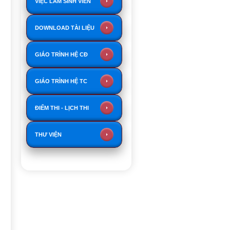
VIỆC LÀM SINH VIÊN
DOWNLOAD TÀI LIỆU
GIÁO TRÌNH HỆ CĐ
GIÁO TRÌNH HỆ TC
ĐIỂM THI - LỊCH THI
THƯ VIỆN