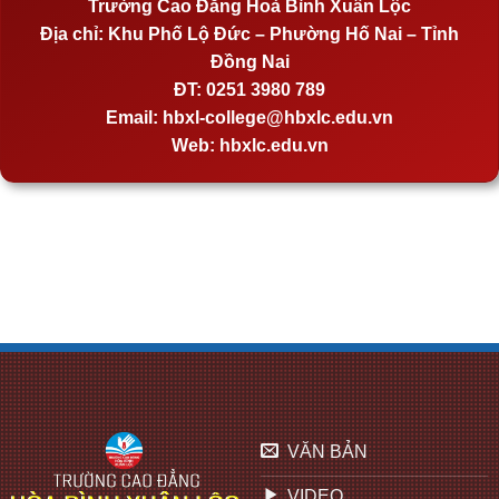
Trường Cao Đẳng Hoà Bình Xuân Lộc
Địa chỉ:
Khu Phố Lộ Đức – Phường Hố Nai – Tỉnh
Đồng Nai
ĐT:
0251 3980 789
Email:
hbxl-college@hbxlc.edu.vn
Web:
hbxlc.edu.vn
VĂN BẢN
VIDEO