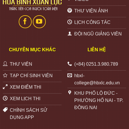
THƯ VIỆN ẢNH
LỊCH CÔNG TÁC
ĐỘI NGŨ GIẢNG VIÊN
CHUYÊN MỤC KHÁC
LIÊN HỆ
THƯ VIỆN
(+84) 0251.3.980.789
TẠP CHÍ SINH VIÊN
hbxl-
college@hbxlc.edu.vn
XEM ĐIỂM THI
KHU PHỐ LỘ ĐỨC -
XEM LỊCH THI
PHƯỜNG HỐ NAI - TP.
ĐỒNG NAI
CHÍNH SÁCH SỬ
DỤNG APP