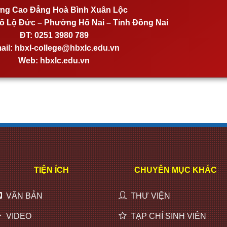
ng Cao Đẳng Hoà Bình Xuân Lộc
 Lộ Đức – Phường Hố Nai – Tỉnh Đồng Nai
ĐT:
0251 3980 789
ail:
hbxl-college@hbxlc.edu.vn
Web:
hbxlc.edu.vn
TIỆN ÍCH
CHUYÊN MỤC KHÁC
VĂN BẢN
THƯ VIỆN
VIDEO
TẠP CHÍ SINH VIÊN