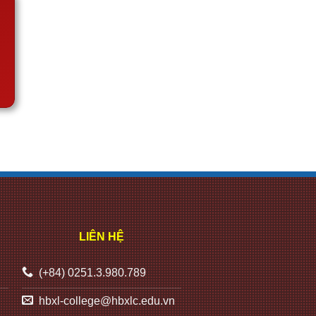
LIÊN HỆ
(+84) 0251.3.980.789
hbxl-college@hbxlc.edu.vn