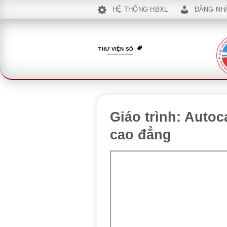
Bỏ
HỆ THỐNG HBXL
ĐĂNG NH
qua
nội
dung
THƯ VIỆN SỐ
Giáo trình: Auto
cao đẳng