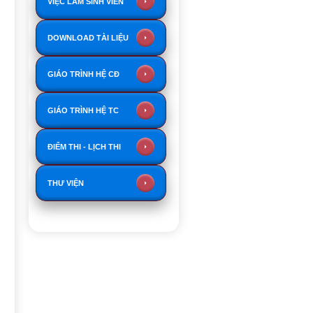
VIỆC LÀM SINH VIÊN
DOWNLOAD TÀI LIỆU
GIÁO TRÌNH HỆ CĐ
GIÁO TRÌNH HỆ TC
ĐIỂM THI - LỊCH THI
THƯ VIỆN