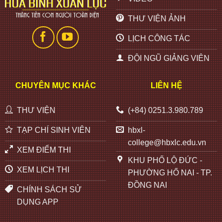
THƯ VIỆN ẢNH
LỊCH CÔNG TÁC
ĐỘI NGŨ GIẢNG VIÊN
CHUYÊN MỤC KHÁC
LIÊN HỆ
THƯ VIỆN
(+84) 0251.3.980.789
TẠP CHÍ SINH VIÊN
hbxl-
college@hbxlc.edu.vn
XEM ĐIỂM THI
KHU PHỐ LỘ ĐỨC -
XEM LỊCH THI
PHƯỜNG HỐ NAI - TP.
ĐỒNG NAI
CHÍNH SÁCH SỬ
DỤNG APP