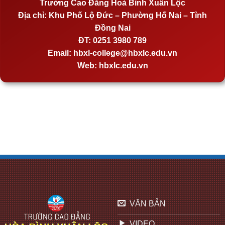
Trường Cao Đẳng Hoà Bình Xuân Lộc
Địa chỉ:
Khu Phố Lộ Đức – Phường Hố Nai – Tỉnh
Đồng Nai
ĐT:
0251 3980 789
Email:
hbxl-college@hbxlc.edu.vn
Web:
hbxlc.edu.vn
VĂN BẢN
VIDEO