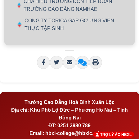
CHA HIỆU TRƯỞNG ĐÓN TIẾP ĐOÀN
TRƯỜNG CAO ĐẲNG NAMHAE
CÔNG TY TORICA GẶP GỠ ỨNG VIÊN
THỰC TẬP SINH
Trường Cao Đẳng Hoà Bình Xuân Lộc
Địa chỉ:
Khu Phố Lộ Đức – Phường Hố Nai – Tỉnh
Đồng Nai
ĐT:
0251 3980 789
Email:
hbxl-college@hbxlc.edu.vn
TRỢ LÝ ẢO HBXL