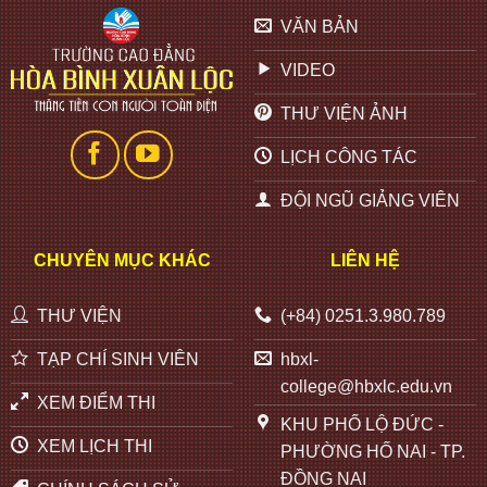
VĂN BẢN
VIDEO
THƯ VIỆN ẢNH
LỊCH CÔNG TÁC
ĐỘI NGŨ GIẢNG VIÊN
CHUYÊN MỤC KHÁC
LIÊN HỆ
THƯ VIỆN
(+84) 0251.3.980.789
TẠP CHÍ SINH VIÊN
hbxl-
college@hbxlc.edu.vn
XEM ĐIỂM THI
KHU PHỐ LỘ ĐỨC -
XEM LỊCH THI
PHƯỜNG HỐ NAI - TP.
ĐỒNG NAI