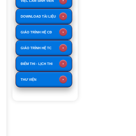
VIỆC LÀM SINH VIÊN
DOWNLOAD TÀI LIỆU
GIÁO TRÌNH HỆ CĐ
GIÁO TRÌNH HỆ TC
ĐIỂM THI - LỊCH THI
THƯ VIỆN