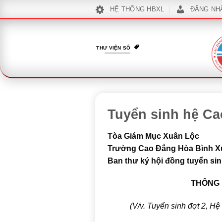
Bỏ
HỆ THỐNG HBXL
ĐĂNG NH
qua
nội
dung
THƯ VIỆN SỐ
Tuyển sinh hệ Ca
Tòa Giám Mục Xuân Lộc
Trường Cao Đẳng Hòa Bình X
Ban thư ký hội đồng tuyển si
THÔNG 
(V/v. Tuyển sinh đợt 2, 