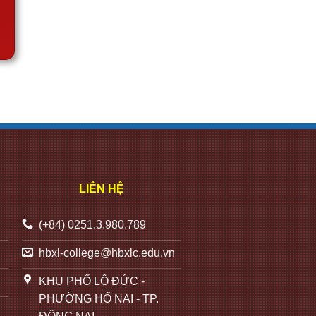
LIÊN HỆ
(+84) 0251.3.980.789
hbxl-college@hbxlc.edu.vn
KHU PHỐ LỘ ĐỨC -
PHƯỜNG HỐ NAI - TP.