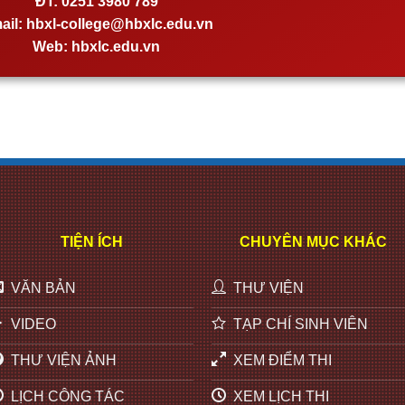
ĐT:
0251 3980 789
ail:
hbxl-college@hbxlc.edu.vn
Web:
hbxlc.edu.vn
TIỆN ÍCH
CHUYÊN MỤC KHÁC
VĂN BẢN
THƯ VIỆN
VIDEO
TẠP CHÍ SINH VIÊN
THƯ VIỆN ẢNH
XEM ĐIỂM THI
LỊCH CÔNG TÁC
XEM LỊCH THI