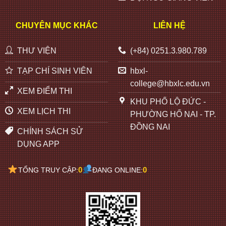
CHUYÊN MỤC KHÁC
LIÊN HỆ
THƯ VIỆN
(+84) 0251.3.980.789
TẠP CHÍ SINH VIÊN
hbxl-
college@hbxlc.edu.vn
XEM ĐIỂM THI
KHU PHỐ LỘ ĐỨC -
XEM LỊCH THI
PHƯỜNG HỐ NAI - TP.
ĐỒNG NAI
CHÍNH SÁCH SỬ
DỤNG APP
0
0
TỔNG TRUY CẬP:
ĐANG ONLINE: