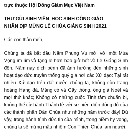
trực thuộc Hội Đồng Giám Mục Việt Nam
THƯ GỬI SINH VIÊN, HỌC SINH CÔNG GIÁO
NHÂN DỊP MỪNG LỄ CHÚA GIÁNG SINH 2021
Các con thân mến,
Chúng ta đã bắt đầu Năm Phụng Vụ mới với một Mùa
Vọng im lìm và lặng lẽ hơn bao giờ hết và Lễ Giáng Sinh
đến. Năm nay dịch bệnh đã ảnh hưởng đến những sinh
hoạt đạo đức truyền thống quý giá nơi các Xứ đạo: Tại rất
nhiều Xứ đạo trên đất nước chúng ta, không còn trang
hoàng Hang đá, Máng cỏ và Cây thông, ông già Noël và
mọi thứ khác; Không có những cuộc Tĩnh tâm chuẩn bị,
không thể cử hành Thánh lễ với sự hiện diện đông đủ của
các thành phần Dân Chúa như những năm trước đây! Dù
vậy, trong hành trình đức tin của mình, trong niềm hy vọng,
chúng ta sẽ mừng mầu nhiệm Con Thiên Chúa làm người.