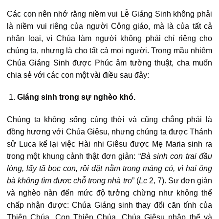
Các con nên nhớ rằng niềm vui Lễ Giáng Sinh không phải
là niềm vui riêng của người Công giáo, mà là của tất cả
nhân loại, vì Chúa làm người không phải chỉ riêng cho
chúng ta, nhưng là cho tất cả mọi người. Trong mầu nhiệm
Chúa Giáng Sinh được Phúc âm tường thuật, cha muốn
chia sẻ với các con một vài điều sau đây:
Giáng sinh trong sự nghèo khó.
Chúng ta không sống cùng thời và cũng chẳng phải là
đồng hương với Chúa Giêsu, nhưng chúng ta được Thánh
sử Luca kể lại việc Hài nhi Giêsu được Mẹ Maria sinh ra
trong một khung cảnh thật đơn giản: “
Bà sinh con trai đầu
lòng, lấy tã bọc con, rồi đặt nằm trong máng cỏ, vì hai ông
bà không tìm được chỗ trong nhà trọ
” (
Lc
2, 7). Sự đơn giản
và nghèo nàn đến mức độ tưởng chừng như không thể
chấp nhận được: Chúa Giáng sinh thay đổi căn tính của
Thiên Chúa. Con Thiên Chúa, Chúa Giêsu nhập thể và