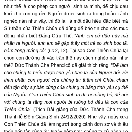
như thế là cho phép con người sinh ra mình, để chịu đau
khổ cho con người. Người được sinh ra trong hoàn cảnh
nghèo nàn như vậy, thì đó lại là một dấu hiệu đặc biệt mà
Sứ thần của Thiên Chúa đã dùng để báo tin cho các mục
đồng nhận biết Đấng Cứu Thế: “
Anh em cứ dấu này mà
nhận ra Người: anh em sẽ gặp thấy một trẻ sơ sinh bọc tã,
nằm trong máng cỏ
” (
Lc
2, 12). Tại sao Con Thiên Chúa lại
chọn con đường đi vào trần thế này cách nghèo nàn như
thế? Đức Thánh Cha Phanxicô đã giải thích rằng: “
Để làm
cho chúng ta hiểu được tình yêu bao la của Người đối với
thân phận con người của chúng ta: thậm chí Chúa chạm
đến tận đáy sự bần cùng của chúng ta bằng tình yêu cụ thể
của Người. Con Thiên Chúa sinh ra đã bị ruồng bỏ, để nói
với chúng ta rằng mọi người bị ruồng bỏ đều là con của
Thiên Chúa
” (Trích Bài giảng của Đức Thánh Cha trong
Thánh lễ Đêm Giáng Sinh 24/12/2020)
.
Như vậy, ngày xưa
Con Thiên Chúa đã làm người trong cảnh đơn sơ và thiếu
thốn đến tận cùng ấy. Ngày hôm nay, chúng ta cử hành Lễ