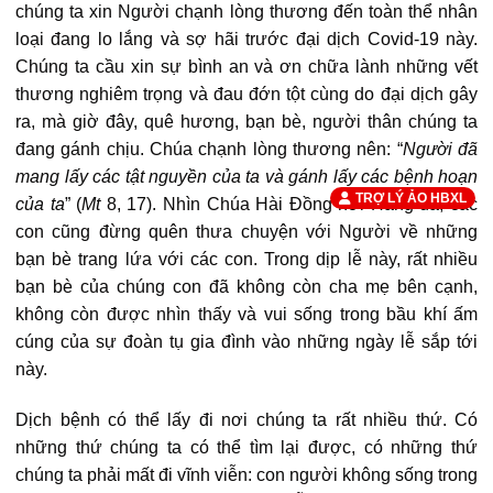
chúng ta xin Người chạnh lòng thương đến toàn thể nhân
loại đang lo lắng và sợ hãi trước đại dịch Covid-19 này.
Chúng ta cầu xin sự bình an và ơn chữa lành những vết
thương nghiêm trọng và đau đớn tột cùng do đại dịch gây
ra, mà giờ đây, quê hương, bạn bè, người thân chúng ta
đang gánh chịu. Chúa chạnh lòng thương nên: “
Người đã
mang lấy các tật nguyền của ta và gánh lấy các bệnh hoạn
TRỢ LÝ ẢO HBXL
của ta
” (
Mt
8, 17). Nhìn Chúa Hài Đồng nơi Hang đá, các
con cũng đừng quên thưa chuyện với Người về những
bạn bè trang lứa với các con. Trong dịp lễ này, rất nhiều
bạn bè của chúng con đã không còn cha mẹ bên cạnh,
không còn được nhìn thấy và vui sống trong bầu khí ấm
cúng của sự đoàn tụ gia đình vào những ngày lễ sắp tới
này.
Dịch bệnh có thể lấy đi nơi chúng ta rất nhiều thứ. Có
những thứ chúng ta có thể tìm lại được, có những thứ
chúng ta phải mất đi vĩnh viễn: con người không sống trong