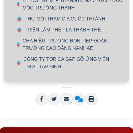
LỄ TỐT NGHIỆP THÁNG 05 NĂM 2026 – DẤU
MỐC TRƯỞNG THÀNH
THƯ MỜI THAM GIA CUỘC THI ẢNH
TRIỂN LÃM PHÉP LẠ THÁNH THỂ
CHA HIỆU TRƯỞNG ĐÓN TIẾP ĐOÀN
TRƯỜNG CAO ĐẲNG NAMHAE
CÔNG TY TORICA GẶP GỠ ỨNG VIÊN
THỰC TẬP SINH