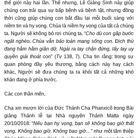
thế giới này hai lần. Thế nhưng, Lễ Giáng Sinh này giúp
chúng con trải qua sự bấp bênh và bệnh tật, nhưng đồng
thời cũng giúp chúng con bắt đầu lại mỗi buổi sáng với
niềm tin và hy vọng. Chúa là niềm hy vọng của tất cả chúng
ta. Người sẽ không bỏ rơi chúng ta. “
Cho dù con gặp bước
ngặt nghèo, Chúa vẫn bảo toàn mạng sống con. Ðịch thù
đang hằm hằm giận dữ, Ngài ra tay chận đứng, lấy tay uy
quyền giải thoát con
” (
Tv
138, 7). Cha tin rằng: trong sự
quan phòng đầy yêu thương, bằng cách này hay cách
khác, Người sẽ đưa chúng ta ra khỏi tất cả những khó
khăn đang ở phía trước.
Các con thân mến,
Cha xin mượn lời của Đức Thánh Cha Phanxicô trong Bài
giảng Thánh lễ tại Nhà nguyện Thánh Matta ngày
20/10/2018: “
Nếu bạn hy vọng, bạn sẽ không bao giờ thất
vọng. Không bao giờ. Không bao giờ…
” như một tấm thiệp