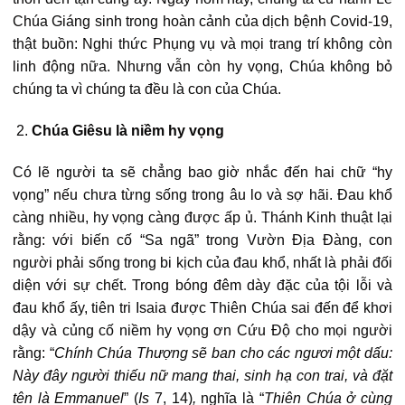
Chúa Giáng sinh trong hoàn cảnh của dịch bệnh Covid-19,
thật buồn: Nghi thức Phụng vụ và mọi trang trí không còn
linh động nữa. Nhưng vẫn còn hy vọng, Chúa không bỏ
chúng ta vì chúng ta đều là con của Chúa.
Chúa Giêsu là niềm hy vọng
Có lẽ người ta sẽ chẳng bao giờ nhắc đến hai chữ “hy
vọng” nếu chưa từng sống trong âu lo và sợ hãi. Đau khổ
càng nhiều, hy vọng càng được ấp ủ. Thánh Kinh thuật lại
rằng: với biến cố “Sa ngã” trong Vườn Địa Đàng, con
người phải sống trong bi kịch của đau khổ, nhất là phải đối
diện với sự chết. Trong bóng đêm dày đặc của tội lỗi và
đau khổ ấy, tiên tri Isaia được Thiên Chúa sai đến để khơi
dậy và củng cố niềm hy vọng ơn Cứu Độ cho mọi người
rằng: “
Chính Chúa Thượng sẽ ban cho các ngươi một dấu:
Này đây người thiếu nữ mang thai, sinh hạ con trai, và đặt
tên là Emmanuel
” (
Is
7, 14)
,
nghĩa là “
Thiên Chúa ở cùng