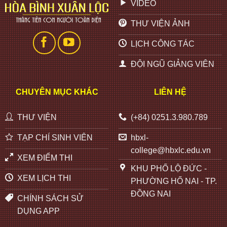
VIDEO
THƯ VIỆN ẢNH
LỊCH CÔNG TÁC
ĐỘI NGŨ GIẢNG VIÊN
CHUYÊN MỤC KHÁC
LIÊN HỆ
THƯ VIỆN
(+84) 0251.3.980.789
TẠP CHÍ SINH VIÊN
hbxl-
college@hbxlc.edu.vn
XEM ĐIỂM THI
KHU PHỐ LỘ ĐỨC -
XEM LỊCH THI
PHƯỜNG HỐ NAI - TP.
ĐỒNG NAI
CHÍNH SÁCH SỬ
DỤNG APP