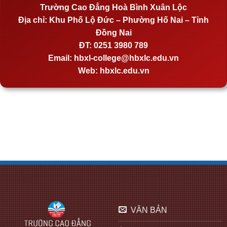
Trường Cao Đẳng Hoà Bình Xuân Lộc
Địa chỉ:
Khu Phố Lộ Đức – Phường Hố Nai – Tỉnh
Đồng Nai
ĐT:
0251 3980 789
Email:
hbxl-college@hbxlc.edu.vn
Web:
hbxlc.edu.vn
VĂN BẢN