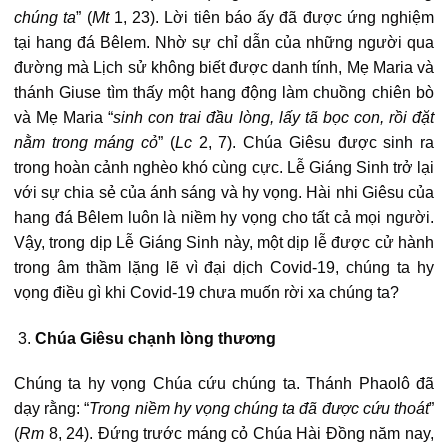
chúng ta
” (
Mt
1, 23). Lời tiên báo ấy đã được ứng nghiệm
tại hang đá Bêlem. Nhờ sự chỉ dẫn của những người qua
đường mà Lịch sử không biết được danh tính, Mẹ Maria và
thánh Giuse tìm thấy một hang động làm chuồng chiên bò
và Mẹ Maria “
sinh con trai đầu lòng, lấy tã bọc con, rồi đặt
nằm trong máng cỏ
” (
Lc
2, 7). Chúa Giêsu được sinh ra
trong hoàn cảnh nghèo khó cùng cực. Lễ Giáng Sinh trở lại
với sự chia sẻ của ánh sáng và hy vọng. Hài nhi Giêsu của
hang đá Bêlem luôn là niềm hy vọng cho tất cả mọi người.
Vậy, trong dịp Lễ Giáng Sinh này, một dịp lễ được cử hành
trong âm thầm lặng lẽ vì đại dịch Covid-19, chúng ta hy
vọng điều gì khi Covid-19 chưa muốn rời xa chúng ta?
Chúa Giêsu chạnh lòng thương
Chúng ta hy vọng Chúa cứu chúng ta. Thánh Phaolô đã
dạy rằng: “
Trong niềm hy vọng chúng ta đã được cứu thoát
”
(
Rm
8, 24). Đứng trước máng cỏ Chúa Hài Đồng năm nay,