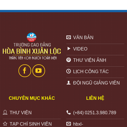
VĂN BẢN
VIDEO
THƯ VIỆN ẢNH
LỊCH CÔNG TÁC
ĐỘI NGŨ GIẢNG VIÊN
CHUYÊN MỤC KHÁC
LIÊN HỆ
THƯ VIỆN
(+84) 0251.3.980.789
TẠP CHÍ SINH VIÊN
hbxl-