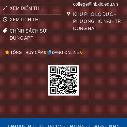
college@hbxlc.edu.vn
XEM ĐIỂM THI
KHU PHỐ LỘ ĐỨC -
XEM LỊCH THI
PHƯỜNG HỐ NAI - TP.
ĐỒNG NAI
CHÍNH SÁCH SỬ
DỤNG APP
0
0
TỔNG TRUY CẬP:
ĐANG ONLINE:
BẢN QUYỀN THUỘC TRƯỜNG CAO ĐẲNG HÒA BÌNH XUÂN