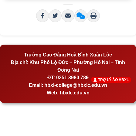
Trường Cao Đẳng Hoà Bình Xuân Lộc
Địa chỉ:
Khu Phố Lộ Đức – Phường Hố Nai – Tỉnh
Đồng Nai
ĐT:
0251 3980 789
TRỢ LÝ ẢO HBXL
Email:
hbxl-college@hbxlc.edu.vn
Web:
hbxlc.edu.vn