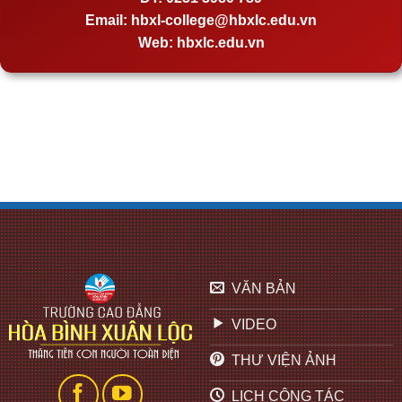
Email:
hbxl-college@hbxlc.edu.vn
Web:
hbxlc.edu.vn
VĂN BẢN
VIDEO
THƯ VIỆN ẢNH
LỊCH CÔNG TÁC