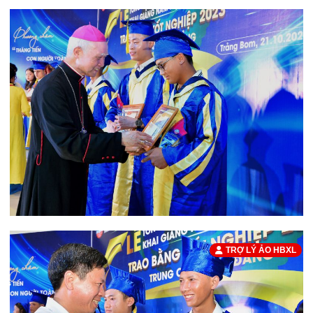
TRỢ LÝ ẢO HBXL