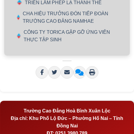
TRIỂN LÃM PHÉP LẠ THÁNH THỂ
CHA HIỆU TRƯỞNG ĐÓN TIẾP ĐOÀN
TRƯỜNG CAO ĐẲNG NAMHAE
CÔNG TY TORICA GẶP GỠ ỨNG VIÊN
THỰC TẬP SINH
Trường Cao Đẳng Hoà Bình Xuân Lộc
Địa chỉ:
Khu Phố Lộ Đức – Phường Hố Nai – Tỉnh
Đồng Nai
ĐT:
0251 3980 789