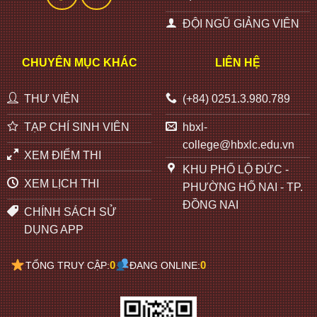
ĐỘI NGŨ GIẢNG VIÊN
CHUYÊN MỤC KHÁC
LIÊN HỆ
THƯ VIỆN
(+84) 0251.3.980.789
TẠP CHÍ SINH VIÊN
hbxl-
college@hbxlc.edu.vn
XEM ĐIỂM THI
KHU PHỐ LỘ ĐỨC -
XEM LỊCH THI
PHƯỜNG HỐ NAI - TP.
ĐỒNG NAI
CHÍNH SÁCH SỬ
DỤNG APP
0
0
TỔNG TRUY CẬP:
ĐANG ONLINE: