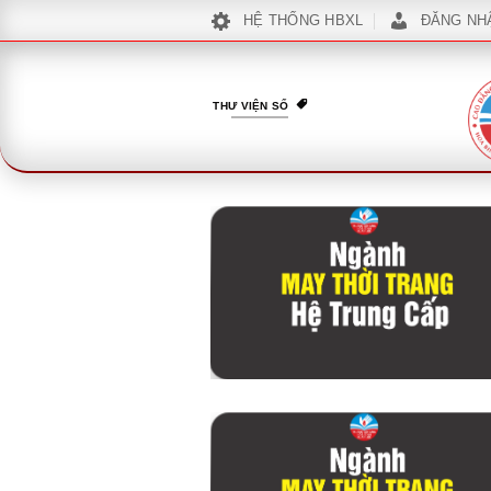
Bỏ
HỆ THỐNG HBXL
ĐĂNG NH
qua
nội
dung
THƯ VIỆN SỐ