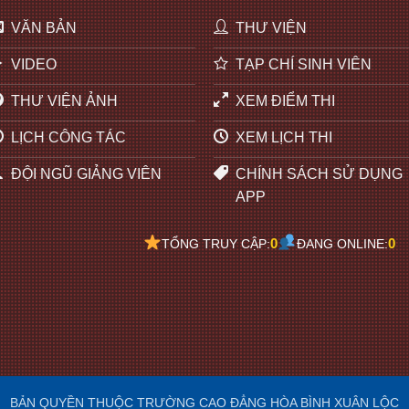
VĂN BẢN
THƯ VIỆN
VIDEO
TẠP CHÍ SINH VIÊN
THƯ VIỆN ẢNH
XEM ĐIỂM THI
LỊCH CÔNG TÁC
XEM LỊCH THI
ĐỘI NGŨ GIẢNG VIÊN
CHÍNH SÁCH SỬ DỤNG
APP
0
0
TỔNG TRUY CẬP:
ĐANG ONLINE:
BẢN QUYỀN THUỘC TRƯỜNG CAO ĐẲNG HÒA BÌNH XUÂN LỘC