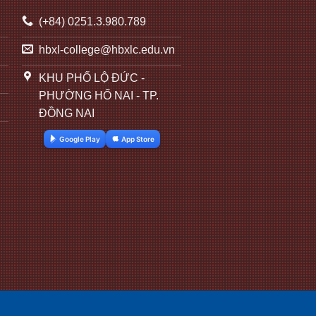
(+84) 0251.3.980.789
hbxl-college@hbxlc.edu.vn
KHU PHỐ LỘ ĐỨC -
PHƯỜNG HỐ NAI - TP.
ĐỒNG NAI
Google Play
App Store