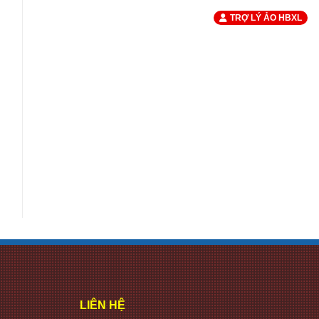
TRỢ LÝ ẢO HBXL
LIÊN HỆ