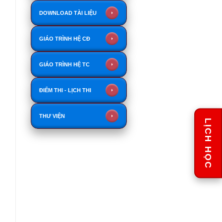
DOWNLOAD TÀI LIỆU
GIÁO TRÌNH HỆ CĐ
GIÁO TRÌNH HỆ TC
ĐIỂM THI - LỊCH THI
THƯ VIỆN
LỊCH HỌC