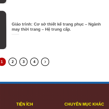
Giáo trình: Cơ sở thiết kế trang phục – Ngành
may thời trang – Hệ trung cấp.
1
2
3
4
TIỆN ÍCH
CHUYÊN MỤC KHÁC