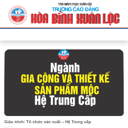
Bỏ
qua
nội
dung
Giáo trình: Tổ chức sản xuất – Hệ Trung cấp