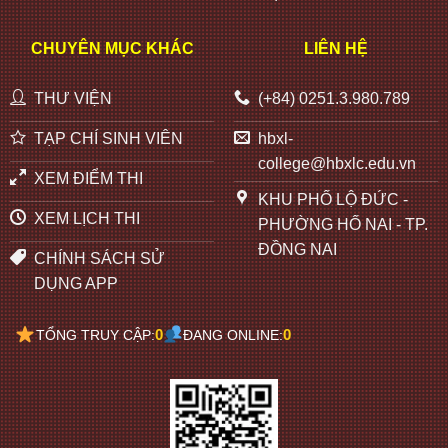
CHUYÊN MỤC KHÁC
LIÊN HỆ
THƯ VIỆN
(+84) 0251.3.980.789
TẠP CHÍ SINH VIÊN
hbxl-
college@hbxlc.edu.vn
XEM ĐIỂM THI
KHU PHỐ LỘ ĐỨC -
XEM LỊCH THI
PHƯỜNG HỐ NAI - TP.
ĐỒNG NAI
CHÍNH SÁCH SỬ
DỤNG APP
0
0
TỔNG TRUY CẬP:
ĐANG ONLINE: