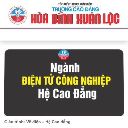
Bỏ
qua
nội
dung
Giáo trình: Vẽ điện – Hệ Cao đẳng