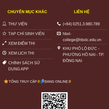
CHUYÊN MỤC KHÁC
LIÊN HỆ
THƯ VIỆN
(+84) 0251.3.980.789
TẠP CHÍ SINH VIÊN
hbxl-
college@hbxlc.edu.vn
XEM ĐIỂM THI
KHU PHỐ LỘ ĐỨC -
XEM LỊCH THI
PHƯỜNG HỐ NAI - TP.
ĐỒNG NAI
CHÍNH SÁCH SỬ
DỤNG APP
0
0
TỔNG TRUY CẬP:
ĐANG ONLINE: