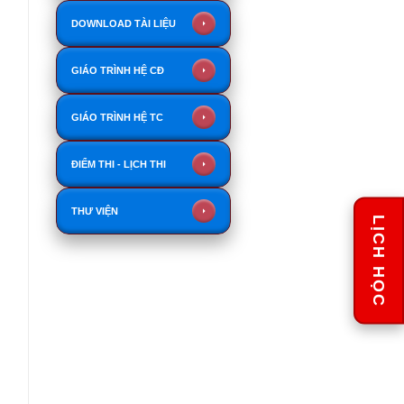
DOWNLOAD TÀI LIỆU
GIÁO TRÌNH HỆ CĐ
GIÁO TRÌNH HỆ TC
ĐIỂM THI - LỊCH THI
THƯ VIỆN
LỊCH HỌC