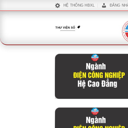
Bỏ
HỆ THỐNG HBXL
ĐĂNG NH
qua
nội
dung
THƯ VIỆN SỐ