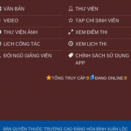
VĂN BẢN
THƯ VIỆN
VIDEO
TẠP CHÍ SINH VIÊN
THƯ VIỆN ẢNH
XEM ĐIỂM THI
LỊCH CÔNG TÁC
XEM LỊCH THI
ĐỘI NGŨ GIẢNG VIÊN
CHÍNH SÁCH SỬ DỤNG
APP
0
0
TỔNG TRUY CẬP:
ĐANG ONLINE:
BẢN QUYỀN THUỘC TRƯỜNG CAO ĐẲNG HÒA BÌNH XUÂN LỘC