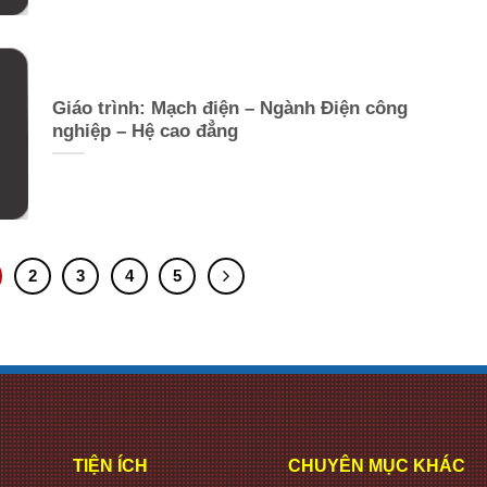
Giáo trình: Mạch điện – Ngành Điện công
nghiệp – Hệ cao đẳng
2
3
4
5
TIỆN ÍCH
CHUYÊN MỤC KHÁC