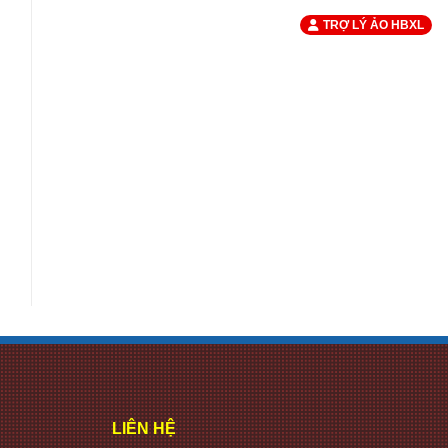
TRỢ LÝ ẢO HBXL
LIÊN HỆ