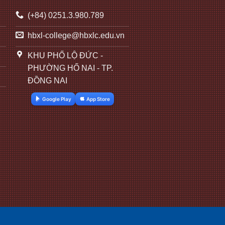
(+84) 0251.3.980.789
hbxl-college@hbxlc.edu.vn
KHU PHỐ LỘ ĐỨC -
PHƯỜNG HỐ NAI - TP.
ĐỒNG NAI
Google Play
App Store