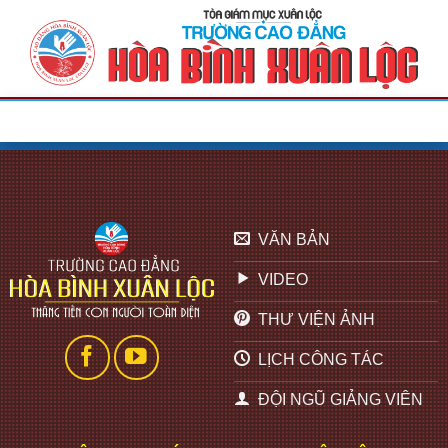
Bỏ
qua
nội
dung
VĂN BẢN
VIDEO
THƯ VIỆN ẢNH
LỊCH CÔNG TÁC
ĐỘI NGŨ GIẢNG VIÊN