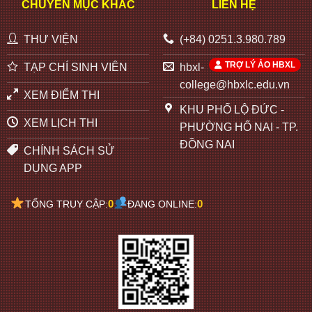
CHUYÊN MỤC KHÁC
LIÊN HỆ
THƯ VIỆN
(+84) 0251.3.980.789
TRỢ LÝ ẢO HBXL
TẠP CHÍ SINH VIÊN
hbxl-
college@hbxlc.edu.vn
XEM ĐIỂM THI
KHU PHỐ LỘ ĐỨC -
XEM LỊCH THI
PHƯỜNG HỐ NAI - TP.
ĐỒNG NAI
CHÍNH SÁCH SỬ
DỤNG APP
0
0
TỔNG TRUY CẬP:
ĐANG ONLINE: