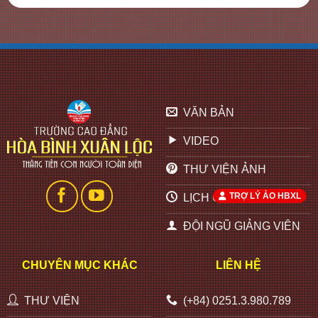
VĂN BẢN
VIDEO
THƯ VIỆN ẢNH
TRỢ LÝ ẢO HBXL
LỊCH CÔNG TÁC
ĐỘI NGŨ GIẢNG VIÊN
CHUYÊN MỤC KHÁC
LIÊN HỆ
THƯ VIỆN
(+84) 0251.3.980.789