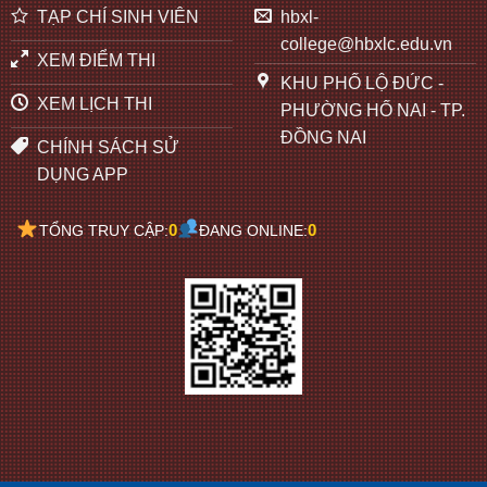
TẠP CHÍ SINH VIÊN
hbxl-
college@hbxlc.edu.vn
XEM ĐIỂM THI
KHU PHỐ LỘ ĐỨC -
XEM LỊCH THI
PHƯỜNG HỐ NAI - TP.
ĐỒNG NAI
CHÍNH SÁCH SỬ
DỤNG APP
0
0
TỔNG TRUY CẬP:
ĐANG ONLINE: