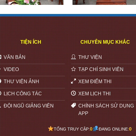
TIỆN ÍCH
CHUYÊN MỤC KHÁC
VĂN BẢN
THƯ VIỆN
VIDEO
TẠP CHÍ SINH VIÊN
THƯ VIỆN ẢNH
XEM ĐIỂM THI
LỊCH CÔNG TÁC
XEM LỊCH THI
ĐỘI NGŨ GIẢNG VIÊN
CHÍNH SÁCH SỬ DỤNG
APP
0
0
TỔNG TRUY CẬP:
ĐANG ONLINE: