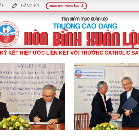
ẬP
ĐĂNG KÝ
THẨM ĐỊNH VĂN BẰNG
KÝ KẾT HIỆP ƯỚC LIÊN KẾT VỚI TRƯỜNG CATHOLIC S