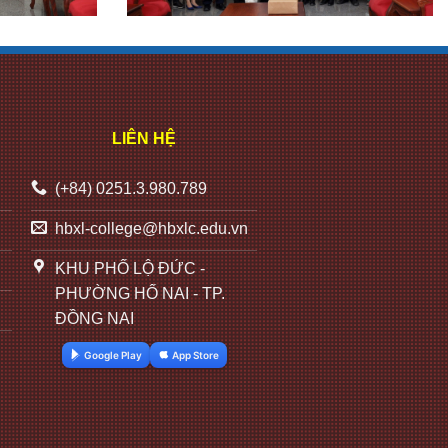
LIÊN HỆ
(+84) 0251.3.980.789
hbxl-college@hbxlc.edu.vn
KHU PHỐ LỘ ĐỨC -
PHƯỜNG HỐ NAI - TP.
ĐỒNG NAI
Google Play
App Store