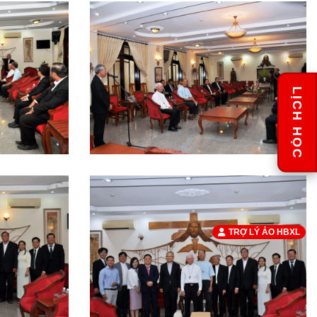
LỊCH HỌC
TRỢ LÝ ẢO HBXL