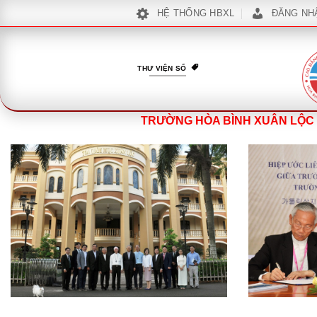
Bỏ
HỆ THỐNG HBXL
ĐĂNG NH
qua
nội
dung
THƯ VIỆN SỐ
TRƯỜNG HÒA BÌNH XUÂN LỘC 