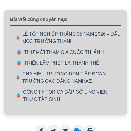
Bài viết cùng chuyên mục
LỄ TỐT NGHIỆP THÁNG 05 NĂM 2026 – DẤU
MỐC TRƯỞNG THÀNH
THƯ MỜI THAM GIA CUỘC THI ẢNH
TRIỂN LÃM PHÉP LẠ THÁNH THỂ
CHA HIỆU TRƯỞNG ĐÓN TIẾP ĐOÀN
TRƯỜNG CAO ĐẲNG NAMHAE
CÔNG TY TORICA GẶP GỠ ỨNG VIÊN
THỰC TẬP SINH