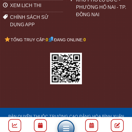
XEM LỊCH THI
PHƯỜNG HỐ NAI - TP.
ĐỒNG NAI
CHÍNH SÁCH SỬ
DỤNG APP
0
0
TỔNG TRUY CẬP:
ĐANG ONLINE:
BẢN QUYỀN THUỘC TRƯỜNG CAO ĐẲNG HÒA BÌNH XUÂN
LỘC