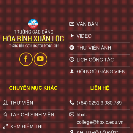
VĂN BẢN
VIDEO
THƯ VIỆN ẢNH
LỊCH CÔNG TÁC
ĐỘI NGŨ GIẢNG VIÊN
CHUYÊN MỤC KHÁC
LIÊN HỆ
THƯ VIỆN
(+84) 0251.3.980.789
TẠP CHÍ SINH VIÊN
hbxl-
college@hbxlc.edu.vn
XEM ĐIỂM THI
KHU PHỐ LỘ ĐỨC -