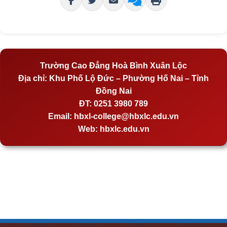
Trường Cao Đẳng Hoà Bình Xuân Lộc
Địa chỉ:
Khu Phố Lộ Đức – Phường Hố Nai – Tỉnh
Đồng Nai
ĐT:
0251 3980 789
Email:
hbxl-college@hbxlc.edu.vn
Web:
hbxlc.edu.vn