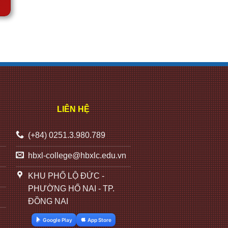
LIÊN HỆ
(+84) 0251.3.980.789
hbxl-college@hbxlc.edu.vn
KHU PHỐ LỘ ĐỨC -
PHƯỜNG HỐ NAI - TP.
ĐỒNG NAI
Google Play
App Store