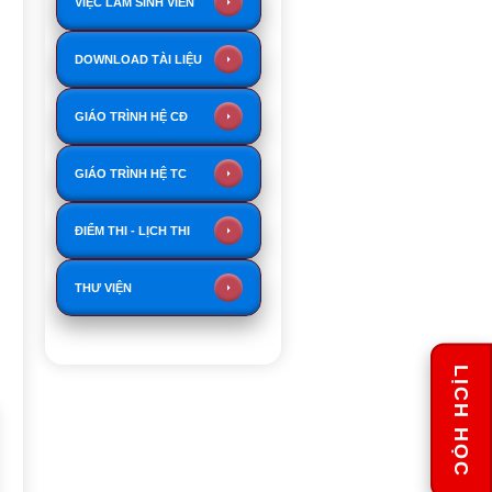
VIỆC LÀM SINH VIÊN
DOWNLOAD TÀI LIỆU
GIÁO TRÌNH HỆ CĐ
GIÁO TRÌNH HỆ TC
ĐIỂM THI - LỊCH THI
THƯ VIỆN
LỊCH HỌC