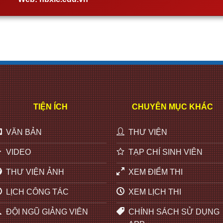
TIỆN ÍCH
CHUYÊN MỤC KHÁC
VĂN BẢN
THƯ VIỆN
VIDEO
TẠP CHÍ SINH VIÊN
THƯ VIỆN ẢNH
XEM ĐIỂM THI
LỊCH CÔNG TÁC
XEM LỊCH THI
ĐỘI NGŨ GIẢNG VIÊN
CHÍNH SÁCH SỬ DỤNG