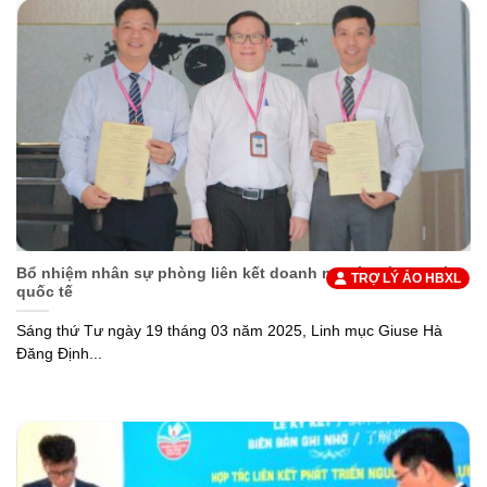
Bổ nhiệm nhân sự phòng liên kết doanh nghiệp và hợp tác
TRỢ LÝ ẢO HBXL
quốc tế
Sáng thứ Tư ngày 19 tháng 03 năm 2025, Linh mục Giuse Hà
Đăng Định...