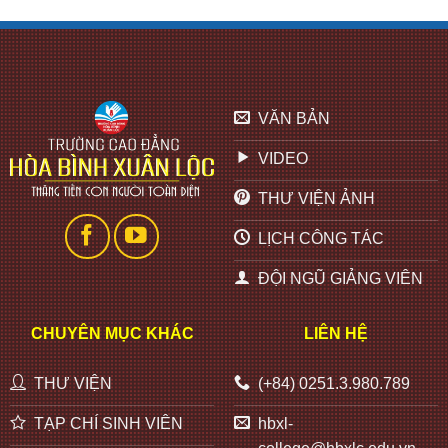
VĂN BẢN
VIDEO
THƯ VIỆN ẢNH
LỊCH CÔNG TÁC
ĐỘI NGŨ GIẢNG VIÊN
CHUYÊN MỤC KHÁC
LIÊN HỆ
THƯ VIỆN
(+84) 0251.3.980.789
TẠP CHÍ SINH VIÊN
hbxl-