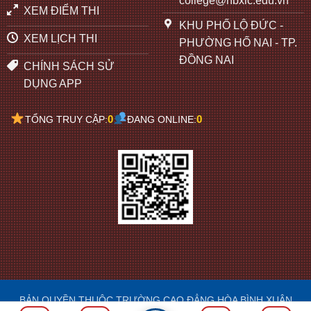
college@hbxlc.edu.vn
XEM ĐIỂM THI
KHU PHỐ LỘ ĐỨC -
XEM LỊCH THI
PHƯỜNG HỐ NAI - TP.
ĐỒNG NAI
CHÍNH SÁCH SỬ
DỤNG APP
0
0
TỔNG TRUY CẬP:
ĐANG ONLINE:
BẢN QUYỀN THUỘC TRƯỜNG CAO ĐẲNG HÒA BÌNH XUÂN